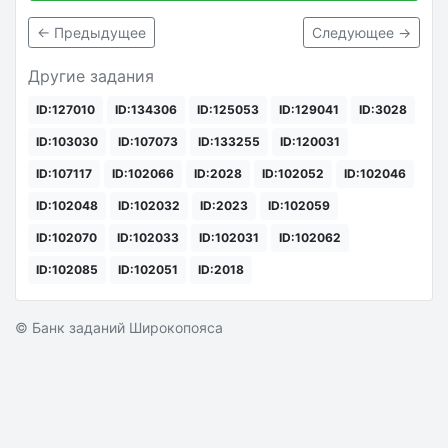
← Предыдущее
Следующее →
Другие задания
ID:127010
ID:134306
ID:125053
ID:129041
ID:3028
ID:103030
ID:107073
ID:133255
ID:120031
ID:107117
ID:102066
ID:2028
ID:102052
ID:102046
ID:102048
ID:102032
ID:2023
ID:102059
ID:102070
ID:102033
ID:102031
ID:102062
ID:102085
ID:102051
ID:2018
© Банк заданий Широкопояса