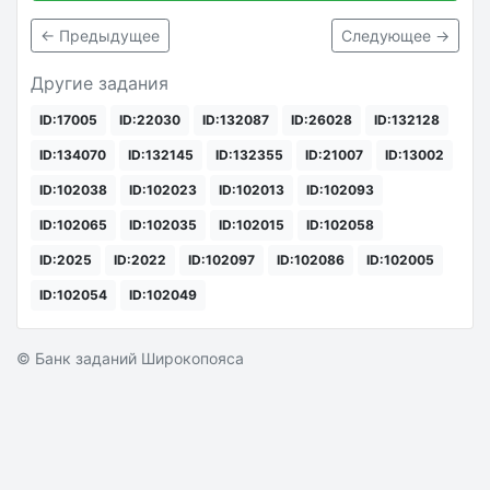
← Предыдущее
Следующее →
Другие задания
ID:17005
ID:22030
ID:132087
ID:26028
ID:132128
ID:134070
ID:132145
ID:132355
ID:21007
ID:13002
ID:102038
ID:102023
ID:102013
ID:102093
ID:102065
ID:102035
ID:102015
ID:102058
ID:2025
ID:2022
ID:102097
ID:102086
ID:102005
ID:102054
ID:102049
© Банк заданий Широкопояса