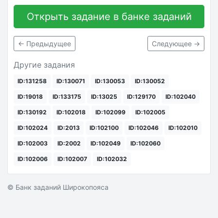
Открыть задание в банке заданий
← Предыдущее
Следующее →
Другие задания
ID:131258
ID:130071
ID:130053
ID:130052
ID:19018
ID:133175
ID:13025
ID:129170
ID:102040
ID:130192
ID:102018
ID:102099
ID:102005
ID:102024
ID:2013
ID:102100
ID:102046
ID:102010
ID:102003
ID:2002
ID:102049
ID:102060
ID:102006
ID:102007
ID:102032
© Банк заданий Широкопояса