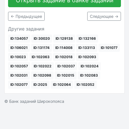
Открыть задание в банке заданий
← Предыдущее
Следующее →
Другие задания
ID:134057
ID:30020
ID:129138
ID:132166
ID:106021
ID:131174
ID:114008
ID:133113
ID:101077
ID:10023
ID:102063
ID:102018
ID:102093
ID:102057
ID:102022
ID:102037
ID:102024
ID:102031
ID:102098
ID:102015
ID:102083
ID:102077
ID:2025
ID:102064
ID:102052
© Банк заданий Широкопояса