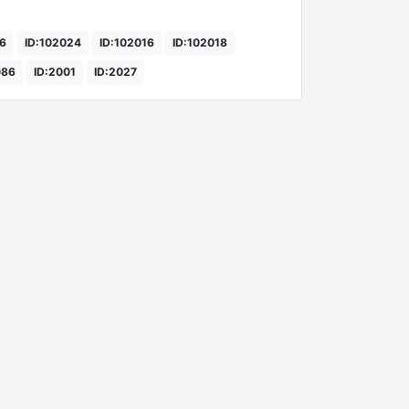
16
ID:102024
ID:102016
ID:102018
086
ID:2001
ID:2027