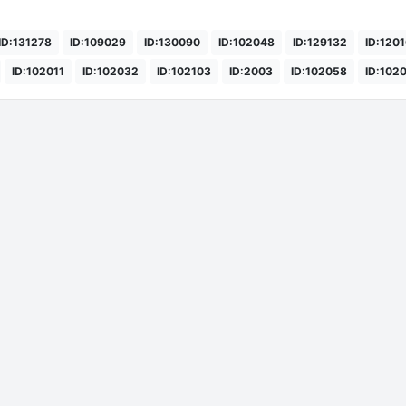
ID:131278
ID:109029
ID:130090
ID:102048
ID:129132
ID:120
ID:102011
ID:102032
ID:102103
ID:2003
ID:102058
ID:102