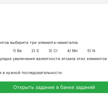
нтов выберите три элемента-неметалла.
1) Be 2) S 3) Cl 4) Mn 5) N
рядке увеличения валентности атомов этих элементов
 в нужной последовательности.
Открыть задание в банке заданий