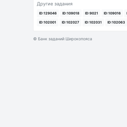
Другие задания
ID:129046
ID:109018
ID:9021
ID:109016
ID:102001
ID:102027
ID:102031
ID:102063
© Банк заданий Широкопояса