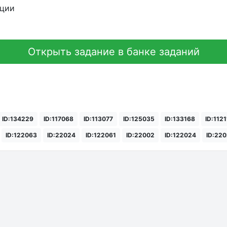
кции
Открыть задание в банке заданий
ID:134229
ID:117068
ID:113077
ID:125035
ID:133168
ID:112
ID:122063
ID:22024
ID:122061
ID:22002
ID:122024
ID:22