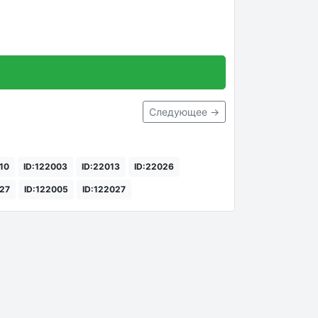
Следующее →
110
ID:122003
ID:22013
ID:22026
027
ID:122005
ID:122027