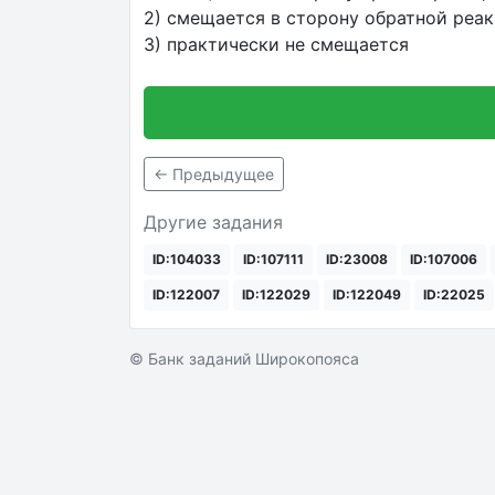
2) смещается в сторону обратной реа
3) практически не смещается
← Предыдущее
Другие задания
ID:104033
ID:107111
ID:23008
ID:107006
ID:122007
ID:122029
ID:122049
ID:22025
© Банк заданий Широкопояса