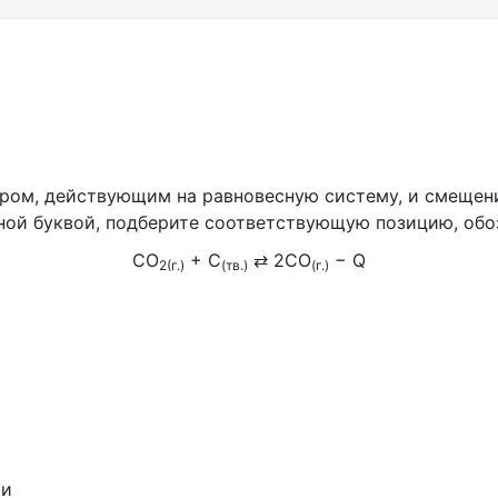
ром, действующим на равновесную систему, и смещен
нной буквой, подберите соответствующую позицию, об
CO
+ C
⇄ 2CO
− Q
2(г.)
(тв.)
(г.)
ии