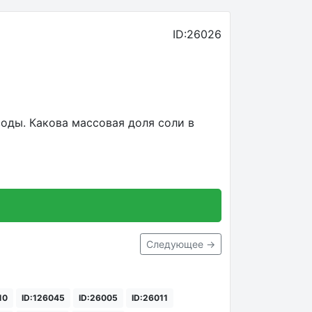
ID:26026
воды. Какова массовая доля соли в
Следующее →
10
ID:126045
ID:26005
ID:26011