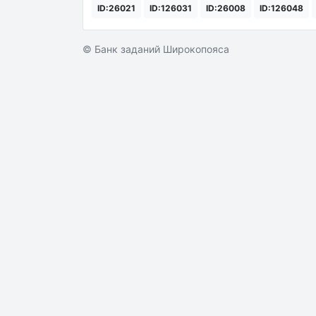
ID:26021
ID:126031
ID:26008
ID:126048
© Банк заданий Широкопояса