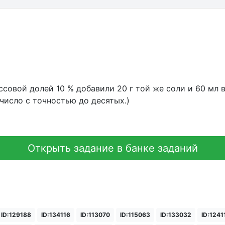
ссовой долей 10 % добавили 20 г той же соли и 60 мл 
число с точностью до десятых.)
Открыть задание в банке заданий
ID:129188
ID:134116
ID:113070
ID:115063
ID:133032
ID:1241