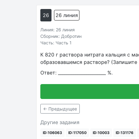
26
26 линия
Линия: 26 линия
Сборник: Добротин
Часть: Часть 1
К 820 г раствора нитрата кальция с ма
образовавшемся растворе? (Запишите 
Ответ: ______________________ %.
← Предыдущее
Другие задания
ID:106063
ID:117050
ID:10003
ID:131176