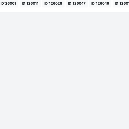
ID:26001
ID:126011
ID:126028
ID:126047
ID:126046
ID:1260