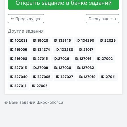
Открыть задание в банке заданий
← Предыдущее
Следующее →
Другие задания
ID:102081
ID:19028
ID:132146
ID:134290
ID:22029
ID:119009
ID:134374
ID:133288
ID:21017
ID:116068
ID:27015
ID:27026
ID:127016
ID:27002
ID:127015
ID:27009
ID:127028
ID:127032
ID:127040
ID:127005
ID:127027
ID:127019
ID:27011
ID:127011
ID:27005
© Банк заданий Широкопояса