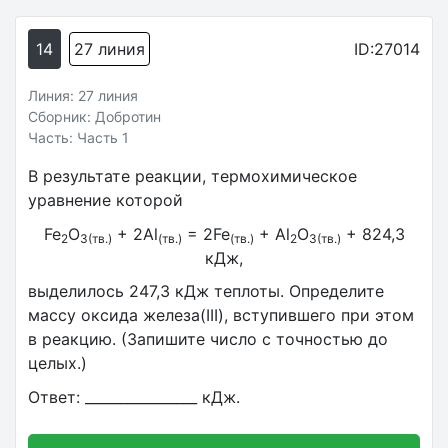
14
27 линия
ID:27014
Линия: 27 линия
Сборник: Добротин
Часть: Часть 1
В результате реакции, термохимическое
уравнение которой
Fe
O
+ 2Al
= 2Fe
+ Al
O
+ 824,3
2
3(тв.)
(тв.)
(тв.)
2
3(тв.)
кДж,
выделилось 247,3 кДж теплоты. Определите
массу оксида железа(III), вступившего при этом
в реакцию. (Запишите число с точностью до
целых.)
Ответ: ________________ кДж.