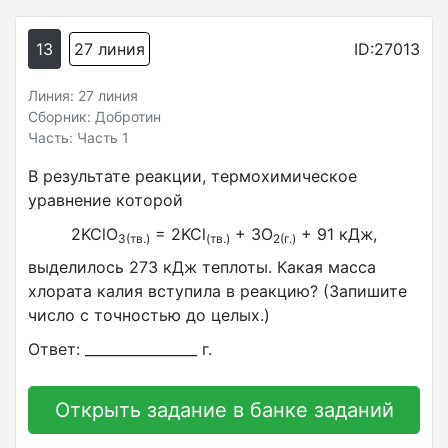
13
27 линия
ID:27013
Линия: 27 линия
Сборник: Добротин
Часть: Часть 1
В результате реакции, термохимическое
уравнение которой
2KClO
= 2KCl
+ 3O
+ 91 кДж,
3(тв.)
(тв.)
2(г.)
выделилось 273 кДж теплоты. Какая масса
хлората калия вступила в реакцию? (Запишите
число с точностью до целых.)
Ответ: ________________ г.
Открыть задание в банке заданий