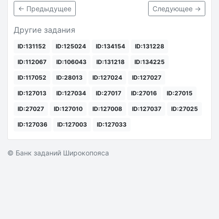
← Предыдущее
Следующее →
Другие задания
ID:131152
ID:125024
ID:134154
ID:131228
ID:112067
ID:106043
ID:131218
ID:134225
ID:117052
ID:28013
ID:127024
ID:127027
ID:127013
ID:127034
ID:27017
ID:27016
ID:27015
ID:27027
ID:127010
ID:127008
ID:127037
ID:27025
ID:127036
ID:127003
ID:127033
© Банк заданий Широкопояса