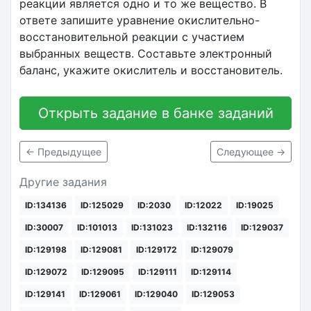
реакции является одно и то же вещество. В
ответе запишите уравнение окислительно-
восстановительной реакции с участием
выбранных веществ. Составьте электронный
баланс, укажите окислитель и восстановитель.
Открыть задание в банке заданий
← Предыдущее
Следующее →
Другие задания
ID:134136
ID:125029
ID:2030
ID:12022
ID:19025
ID:30007
ID:101013
ID:131023
ID:132116
ID:129037
ID:129198
ID:129081
ID:129172
ID:129079
ID:129072
ID:129095
ID:129111
ID:129114
ID:129141
ID:129061
ID:129040
ID:129053