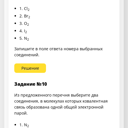
1.
Cl
2
2.
Br
2
3.
O
2
4.
I
2
5.
N
2
Запишите в поле ответа номера выбранных
соединений.
Решение
Задание №10
Из предложенного перечня выберите два
соединения, в молекулах которых ковалентная
связь образована одной общей электронной
парой.
1.
N
2