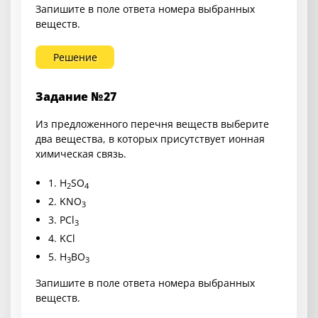
Запишите в поле ответа номера выбранных
веществ.
Решение
Задание №27
Из предложенного перечня веществ выберите
два вещества, в которых присутствует ионная
химическая связь.
1.
H
SO
2
4
2.
KNO
3
3.
PCl
3
4.
KCl
5.
H
BO
3
3
Запишите в поле ответа номера выбранных
веществ.