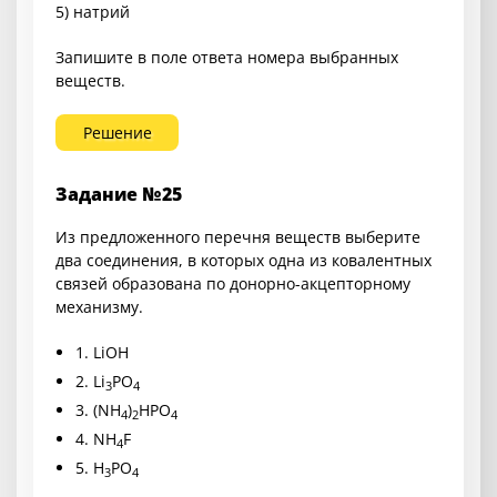
5) натрий
Запишите в поле ответа номера выбранных
веществ.
Решение
Задание №25
Из предложенного перечня веществ выберите
два соединения, в которых одна из ковалентных
связей образована по донорно-акцепторному
механизму.
1.
LiOH
2.
Li
PO
3
4
3.
(NH
)
HPO
4
2
4
4.
NH
F
4
5.
H
PO
3
4