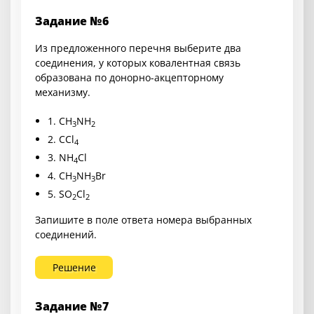
Задание №6
Из предложенного перечня выберите два
соединения, у которых ковалентная связь
образована по донорно-акцепторному
механизму.
1.
CH
NH
3
2
2.
CCl
4
3.
NH
Cl
4
4.
CH
NH
Br
3
3
5.
SO
Cl
2
2
Запишите в поле ответа номера выбранных
соединений.
Решение
Задание №7