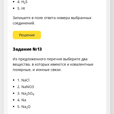
4.
H
S
2
5.
HI
Запишите в поле ответа номера выбранных
соединений.
Решение
Задание №13
Из предложенного перечня выберите два
вещества, в которых имеются и ковалентные
полярные, и ионные связи.
1.
NaCl
2.
NaNO3
3.
Na
SO
2
4
4.
Na
5.
Na
O
2