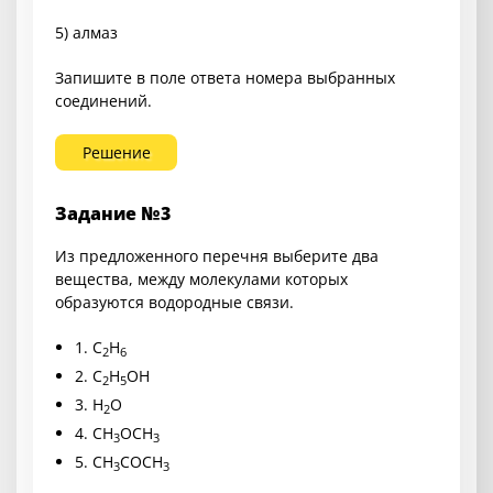
5) алмаз
Запишите в поле ответа номера выбранных
соединений.
Решение
Задание №3
Из предложенного перечня выберите два
вещества, между молекулами которых
образуются водородные связи.
1.
C
H
2
6
2.
C
H
OH
2
5
3.
H
O
2
4.
CH
OCH
3
3
5.
CH
COCH
3
3