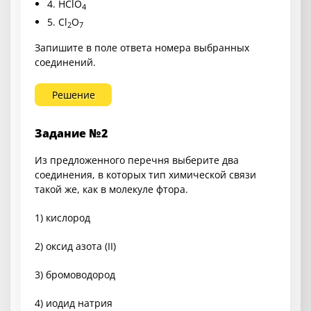
4.
HClO
4
5.
Cl
O
2
7
Запишите в поле ответа номера выбранных
соединений.
Решение
Задание №2
Из предложенного перечня выберите два
соединения, в которых тип химической связи
такой же, как в молекуле фтора.
1) кислород
2) оксид азота (II)
3) бромоводород
4) иодид натрия