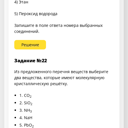
4) Этан
5) Пероксид водорода
Запишите в поле ответа номера выбранных
соединений.
Решение
Задание №22
Из предложенного перечня веществ выберите
два вещества, которые имеют молекулярную
кристаллическую решётку.
1.
CO
2
2.
SiO
2
3.
NH
3
4.
NaH
5.
PbO
2