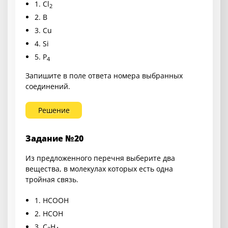
1.
Cl
2
2.
B
3.
Cu
4.
Si
5.
P
4
Запишите в поле ответа номера выбранных
соединений.
Решение
Задание №20
Из предложенного перечня выберите два
вещества, в молекулах которых есть одна
тройная связь.
1.
HCOOH
2.
HCOH
3.
C
H