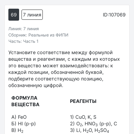
69
7 линия
ID:107069
Линия: 7 линия
Сборник: Реальные из ФИПИ
Часть: Часть 1
Установите соответствие между формулой
вещества и реагентами, с каждым из которых
это вещество может взаимодействовать: к
каждой позиции, обозначенной буквой,
подберите соответствующую позицию,
обозначенную цифрой.
ФОРМУЛА
РЕАГЕНТЫ
ВЕЩЕСТВА
A) FeO
1) CuO, K, S
Б) HI (p-p)
2) O
, HNO
(p-p), C
2
3
В) H
3) Li, H
O, H
SO
2
2
2
4