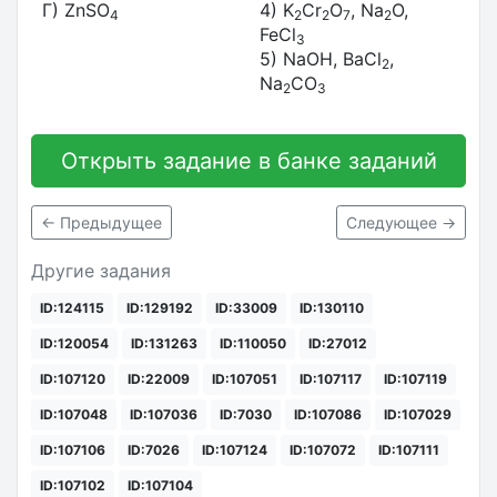
Г) ZnSO
4) K
Cr
O
, Na
O,
4
2
2
7
2
FeCl
3
5) NaOH, BaCl
,
2
Na
CO
2
3
Открыть задание в банке заданий
← Предыдущее
Следующее →
Другие задания
ID:124115
ID:129192
ID:33009
ID:130110
ID:120054
ID:131263
ID:110050
ID:27012
ID:107120
ID:22009
ID:107051
ID:107117
ID:107119
ID:107048
ID:107036
ID:7030
ID:107086
ID:107029
ID:107106
ID:7026
ID:107124
ID:107072
ID:107111
ID:107102
ID:107104