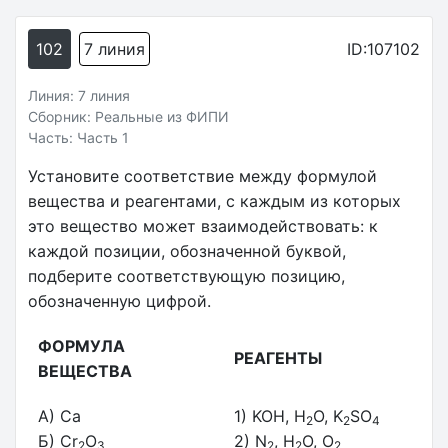
102
7 линия
ID:107102
Линия: 7 линия
Сборник: Реальные из ФИПИ
Часть: Часть 1
Установите соответствие между формулой
вещества и реагентами, с каждым из которых
это вещество может взаимодействовать: к
каждой позиции, обозначенной буквой,
подберите соответствующую позицию,
обозначенную цифрой.
ФОРМУЛА
РЕАГЕНТЫ
ВЕЩЕСТВА
A) Ca
1) KOH, H
O, K
SO
2
2
4
Б) Cr
O
2) N
, H
O, O
2
3
2
2
2