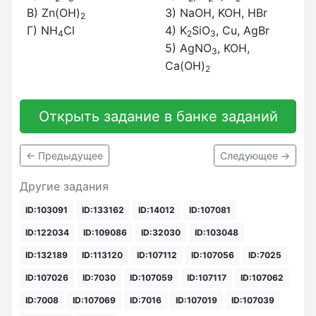
В) Zn(OH)
3) NaOH, KOH, HBr
2
Г) NH
Cl
4) K
SiO
, Cu, AgBr
4
2
3
5) AgNO
, KOH,
3
Ca(OH)
2
Открыть задание в банке заданий
← Предыдущее
Следующее →
Другие задания
ID:103091
ID:133162
ID:14012
ID:107081
ID:122034
ID:109086
ID:32030
ID:103048
ID:132189
ID:113120
ID:107112
ID:107056
ID:7025
ID:107026
ID:7030
ID:107059
ID:107117
ID:107062
ID:7008
ID:107069
ID:7016
ID:107019
ID:107039