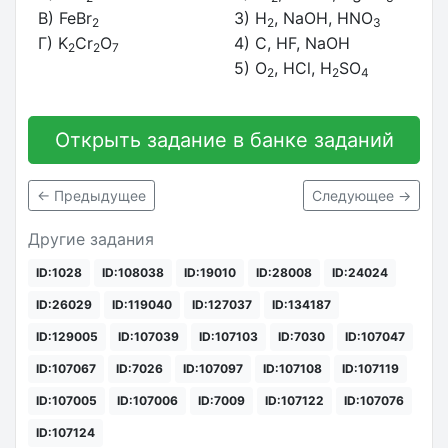
В) FeBr
3) H
, NaOH, HNO
2
2
3
Г) K
Cr
O
4) C, HF, NaOH
2
2
7
5) O
, HCl, H
SO
2
2
4
Открыть задание в банке заданий
← Предыдущее
Следующее →
Другие задания
ID:1028
ID:108038
ID:19010
ID:28008
ID:24024
ID:26029
ID:119040
ID:127037
ID:134187
ID:129005
ID:107039
ID:107103
ID:7030
ID:107047
ID:107067
ID:7026
ID:107097
ID:107108
ID:107119
ID:107005
ID:107006
ID:7009
ID:107122
ID:107076
ID:107124