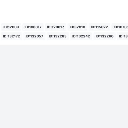
ID:12009
ID:108017
ID:129017
ID:32010
ID:115022
ID:1070
ID:132172
ID:132057
ID:132283
ID:132242
ID:132260
ID:1