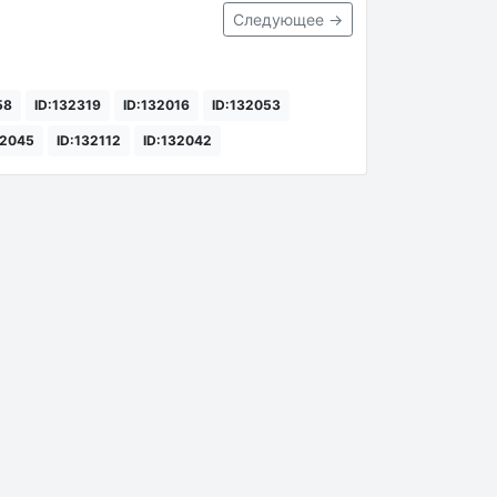
Следующее →
58
ID:132319
ID:132016
ID:132053
32045
ID:132112
ID:132042