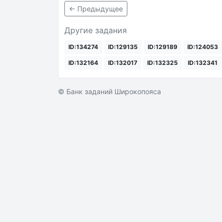
← Предыдущее
Другие задания
ID:134274
ID:129135
ID:129189
ID:124053
ID:132164
ID:132017
ID:132325
ID:132341
© Банк заданий Широкопояса