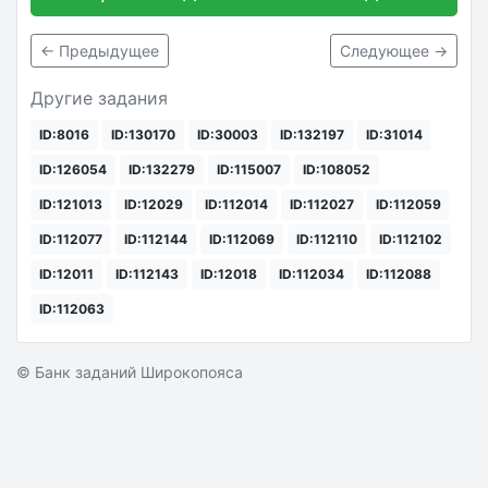
← Предыдущее
Следующее →
Другие задания
ID:8016
ID:130170
ID:30003
ID:132197
ID:31014
ID:126054
ID:132279
ID:115007
ID:108052
ID:121013
ID:12029
ID:112014
ID:112027
ID:112059
ID:112077
ID:112144
ID:112069
ID:112110
ID:112102
ID:12011
ID:112143
ID:12018
ID:112034
ID:112088
ID:112063
© Банк заданий Широкопояса