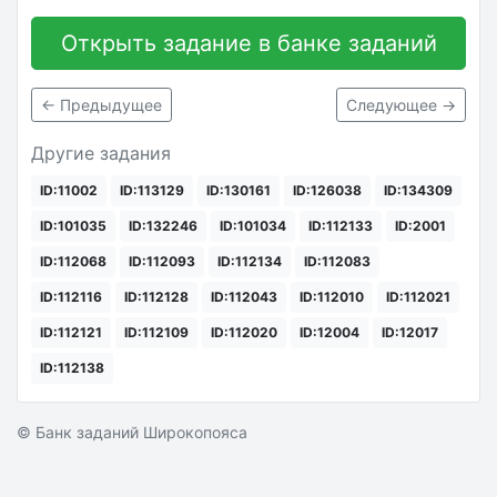
Открыть задание в банке заданий
← Предыдущее
Следующее →
Другие задания
ID:11002
ID:113129
ID:130161
ID:126038
ID:134309
ID:101035
ID:132246
ID:101034
ID:112133
ID:2001
ID:112068
ID:112093
ID:112134
ID:112083
ID:112116
ID:112128
ID:112043
ID:112010
ID:112021
ID:112121
ID:112109
ID:112020
ID:12004
ID:12017
ID:112138
© Банк заданий Широкопояса