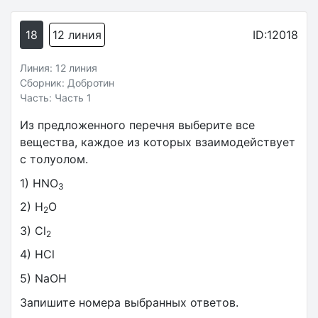
18
12 линия
ID:12018
Линия: 12 линия
Сборник: Добротин
Часть: Часть 1
Из предложенного перечня выберите все
вещества, каждое из которых взаимодействует
с толуолом.
1) HNO
3
2) H
O
2
3) Cl
2
4) HCl
5) NaOH
Запишите номера выбранных ответов.