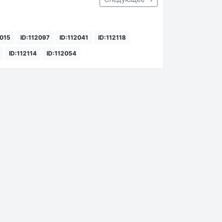
5015
ID:112097
ID:112041
ID:112118
ID:112114
ID:112054