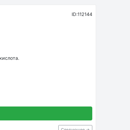
ID:112144
 кислота.
Следующее →