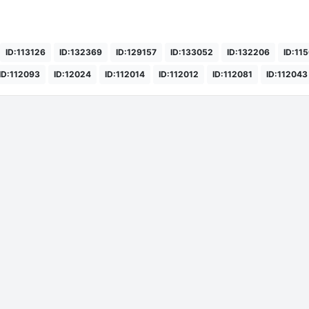
ID:113126
ID:132369
ID:129157
ID:133052
ID:132206
ID:11
ID:112093
ID:12024
ID:112014
ID:112012
ID:112081
ID:112043