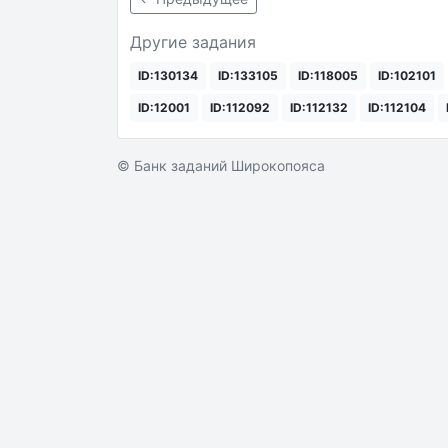
Другие задания
ID:130134
ID:133105
ID:118005
ID:102101
ID:12001
ID:112092
ID:112132
ID:112104
© Банк заданий Широкопояса