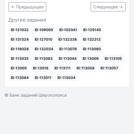
← Предыдущее
Следующее →
Другие задания
ID:121032
ID:109005
ID:102041
ID:129145
ID:131324
ID:127010
ID:132338
ID:132312
ID:119028
ID:132034
ID:113076
ID:113090
ID:113035
ID:113083
ID:113044
ID:13009
ID:113105
ID:13005
ID:13016
ID:113111
ID:113058
ID:113057
ID:113084
ID:113011
ID:113034
© Банк заданий Широкопояса