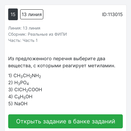
15
13 линия
ID:113015
Линия: 13 линия
Сборник: Реальные из ФИПИ
Часть: Часть 1
Из предложенного перечня выберите два
вещества, с которыми реагирует метиламин.
1) CH
CH
NH
3
2
2
2) H
PO
3
4
3) ClCH
COOH
2
4) C
H
OH
6
5
5) NaOH
Открыть задание в банке заданий