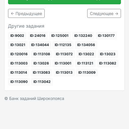
← Предыдущее
Следующее →
Другие задания
ID:9002
ID:24016
ID:125001
ID:132240
ID:130177
ID:13021
ID:134044
ID:112135
ID:134056
ID:120016
ID:113108
ID:113072
ID:13022
ID:13023
ID:113003
ID:13026
ID:113001
ID:113121
ID:113082
ID:113014
ID:113083
ID:113013
ID:113009
ID:113090
ID:113042
© Банк заданий Широкопояса