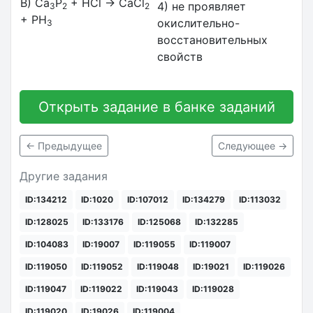
В) Ca
P
+ HCl → CaCl
4) не проявляет
3
2
2
+ PH
окислительно-
3
восстановительных
свойств
Открыть задание в банке заданий
← Предыдущее
Следующее →
Другие задания
ID:134212
ID:1020
ID:107012
ID:134279
ID:113032
ID:128025
ID:133176
ID:125068
ID:132285
ID:104083
ID:19007
ID:119055
ID:119007
ID:119050
ID:119052
ID:119048
ID:19021
ID:119026
ID:119047
ID:119022
ID:119043
ID:119028
ID:119020
ID:19026
ID:119004