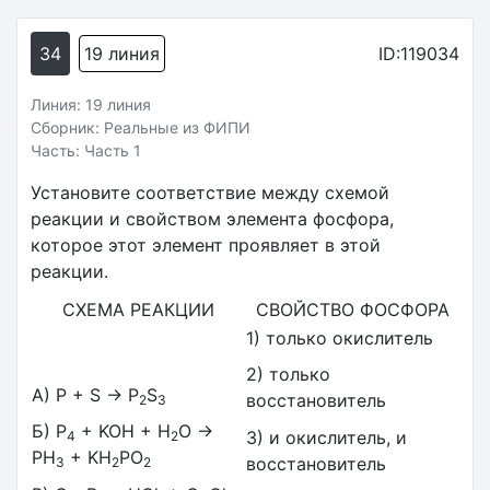
34
19 линия
ID:119034
Линия: 19 линия
Сборник: Реальные из ФИПИ
Часть: Часть 1
Установите соответствие между схемой
реакции и свойством элемента фосфора,
которое этот элемент проявляет в этой
реакции.
СХЕМА РЕАКЦИИ
СВОЙСТВО ФОСФОРА
1) только окислитель
2) только
A) P + S → P
S
восстановитель
2
3
Б) P
+ KOH + H
O →
3) и окислитель, и
4
2
PH
+ KH
PO
восстановитель
3
2
2