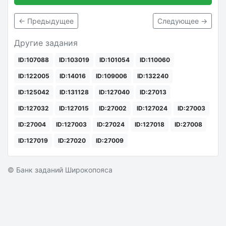
← Предыдущее
Следующее →
Другие задания
ID:107088
ID:103019
ID:101054
ID:110060
ID:122005
ID:14016
ID:109006
ID:132240
ID:125042
ID:131128
ID:127040
ID:27013
ID:127032
ID:127015
ID:27002
ID:127024
ID:27003
ID:27004
ID:127003
ID:27024
ID:127018
ID:27008
ID:127019
ID:27020
ID:27009
© Банк заданий Широкопояса