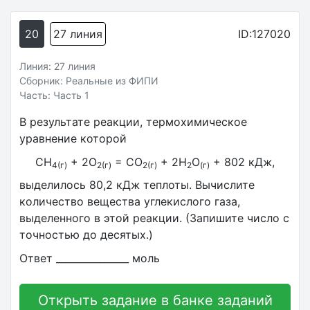
20
27 линия
ID:127020
Линия: 27 линия
Сборник: Реальные из ФИПИ
Часть: Часть 1
В результате реакции, термохимическое
уравнение которой
CH
+ 2O
= CO
+ 2H
O
+ 802 кДж,
4(г)
2(г)
2(г)
2
(г)
выделилось 80,2 кДж теплоты. Вычислите
количество вещества углекислого газа,
выделенного в этой реакции. (Запишите число с
точностью до десятых.)
Ответ _______________ моль
Открыть задание в банке заданий