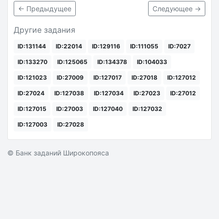
← Предыдущее
Следующее →
Другие задания
ID:131144
ID:22014
ID:129116
ID:111055
ID:7027
ID:133270
ID:125065
ID:134378
ID:104033
ID:121023
ID:27009
ID:127017
ID:27018
ID:127012
ID:27024
ID:127038
ID:127034
ID:27023
ID:27012
ID:127015
ID:27003
ID:127040
ID:127032
ID:127003
ID:27028
© Банк заданий Широкопояса