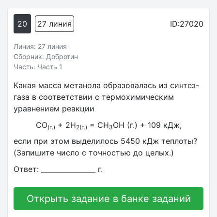
20
27 линия
ID:27020
Линия: 27 линия
Сборник: Добротин
Часть: Часть 1
Какая масса метанола образовалась из синтез-
газа в соответствии с термохимическим
уравнением реакции
CO
+ 2H
= CH
OH (г.) + 109 кДж,
(г.)
2(г.)
3
если при этом выделилось 5450 кДж теплоты?
(Запишите число с точностью до целых.)
Ответ: ________________ г.
Открыть задание в банке заданий