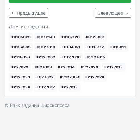
← Предыдущее
Следующее →
Другие задания
ID:105029
ID:112143
ID:107120
ID:126001
ID:134335
ID:127019
ID:134351
ID:113112
ID:13011
ID:118036
ID:127002
ID:127036
ID:127015
ID:27029
ID:27003
ID:27014
ID:27020
ID:127013
ID:127033
ID:27022
ID:127008
ID:127028
ID:127038
ID:127012
ID:27013
© Банк заданий Широкопояса