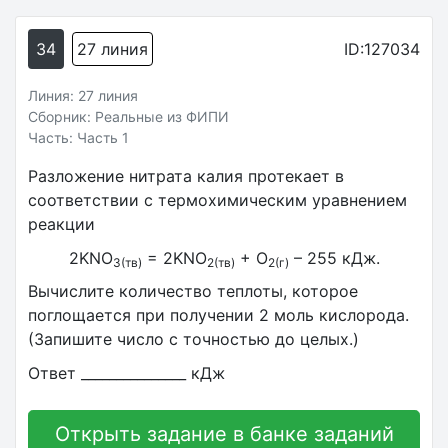
34
27 линия
ID:127034
Линия: 27 линия
Сборник: Реальные из ФИПИ
Часть: Часть 1
Разложение нитрата калия протекает в
соответствии с термохимическим уравнением
реакции
2KNO
= 2KNO
+ O
– 255 кДж.
3(тв)
2(тв)
2(г)
Вычислите количество теплоты, которое
поглощается при получении 2 моль кислорода.
(Запишите число с точностью до целых.)
Ответ _______________ кДж
Открыть задание в банке заданий