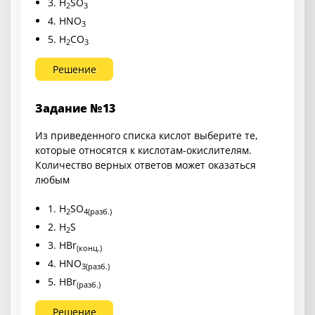
3. H
SO
2
3
4. HNO
3
5. H
CO
2
3
Решение
Задание №13
Из приведенного списка кислот выберите те,
которые относятся к кислотам-окислителям.
Количество верных ответов может оказаться
любым
1. H
SO
2
4(разб.)
2. H
S
2
3. HBr
(конц.)
4. HNO
3
(разб.)
5. HBr
(разб.)
Решение