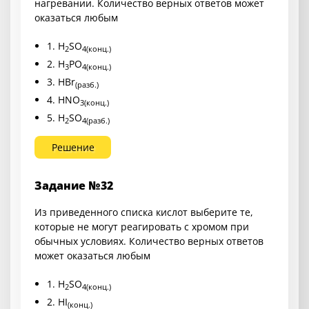
нагревании. Количество верных ответов может
оказаться любым
1. H
SO
2
4(конц.)
2. H
PO
3
4(конц.)
3. HBr
(разб.)
4. HNO
3(конц.)
5. H
SO
2
4(разб.)
Решение
Задание №32
Из приведенного списка кислот выберите те,
которые не могут реагировать с хромом при
обычных условиях. Количество верных ответов
может оказаться любым
1. H
SO
2
4(конц.)
2. HI
(конц.)