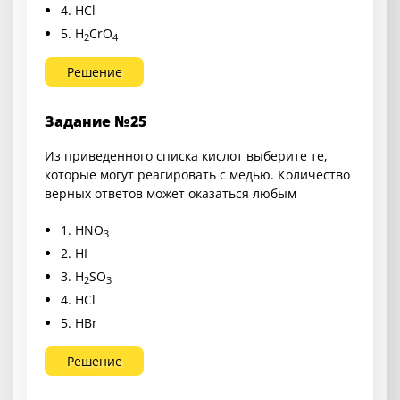
4. HCl
5. H
CrO
2
4
Решение
Задание №25
Из приведенного списка кислот выберите те,
которые могут реагировать с медью. Количество
верных ответов может оказаться любым
1. HNO
3
2. HI
3. H
SO
2
3
4. HCl
5. HBr
Решение