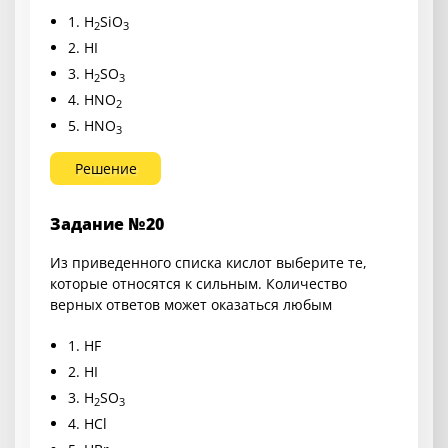
1. H
SiO
2
3
2. HI
3. H
SO
2
3
4. HNO
2
5. HNO
3
Решение
Задание №20
Из приведенного списка кислот выберите те,
которые относятся к сильным. Количество
верных ответов может оказаться любым
1. HF
2. HI
3. H
SO
2
3
4. HCl