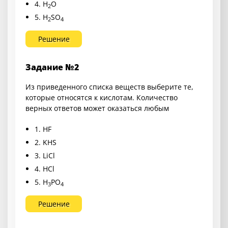
4. H
O
2
5. H
SO
2
4
Решение
Задание №2
Из приведенного списка веществ выберите те,
которые относятся к кислотам. Количество
верных ответов может оказаться любым
1. HF
2. KHS
3. LiCl
4. HCl
5. H
PO
3
4
Решение