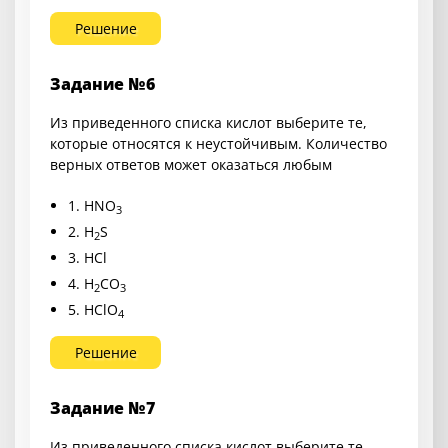
Решение
Задание №6
Из приведенного списка кислот выберите те,
которые относятся к неустойчивым. Количество
верных ответов может оказаться любым
1. HNO
3
2. H
S
2
3. HCl
4. H
CO
2
3
5. HClO
4
Решение
Задание №7
Из приведенного списка кислот выберите те,