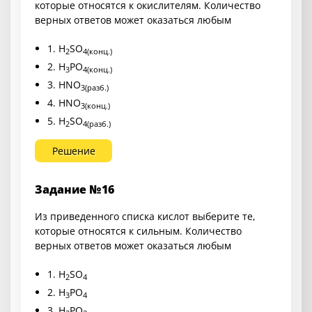
которые относятся к окислителям. Количество
верных ответов может оказаться любым
1. H
SO
2
4(конц.)
2. H
PO
3
4(конц.)
3. HNO
3(разб.)
4. HNO
3(конц.)
5. H
SO
2
4(разб.)
Решение
Задание №16
Из приведенного списка кислот выберите те,
которые относятся к сильным. Количество
верных ответов может оказаться любым
1. H
SO
2
4
2. H
PO
3
4
3. H
PO