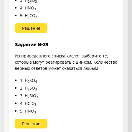
3. H
SO
2
3
4. HNO
3
5. H
CO
2
3
Решение
Задание №29
Из приведенного списка кислот выберите те,
которые могут реагировать с цинком. Количество
верных ответов может оказаться любым
1. H
SO
2
4
2. H
SO
2
3
3. H
SiO
2
3
4. HClO
3
5. HNO
3
Решение