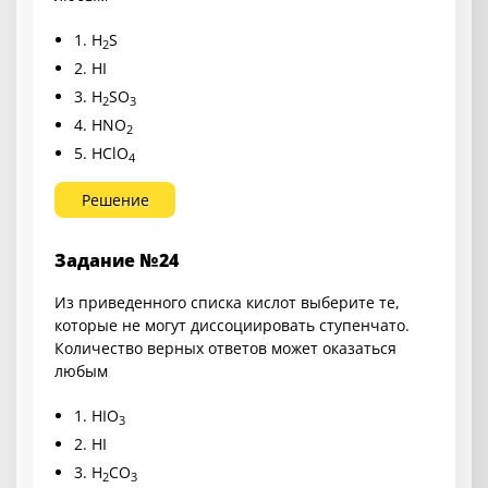
1. H
S
2
2. HI
3. H
SO
2
3
4. HNO
2
5. HClO
4
Решение
Задание №24
Из приведенного списка кислот выберите те,
которые не могут диссоциировать ступенчато.
Количество верных ответов может оказаться
любым
1. HIO
3
2. HI
3. H
CO
2
3