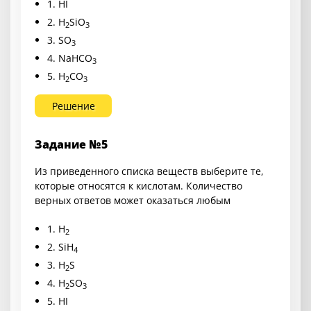
1. HI
2. H
SiO
2
3
3. SO
3
4. NaHCO
3
5. H
CO
2
3
Решение
Задание №5
Из приведенного списка веществ выберите те,
которые относятся к кислотам. Количество
верных ответов может оказаться любым
1. H
2
2. SiH
4
3. H
S
2
4. H
SO
2
3
5. HI