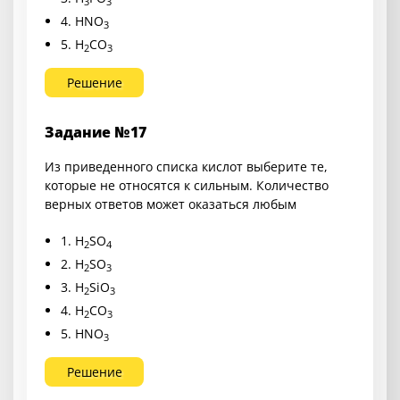
3
3
4. HNO
3
5. H
CO
2
3
Решение
Задание №17
Из приведенного списка кислот выберите те,
которые не относятся к сильным. Количество
верных ответов может оказаться любым
1. H
SO
2
4
2. H
SO
2
3
3. H
SiO
2
3
4. H
CO
2
3
5. HNO
3
Решение