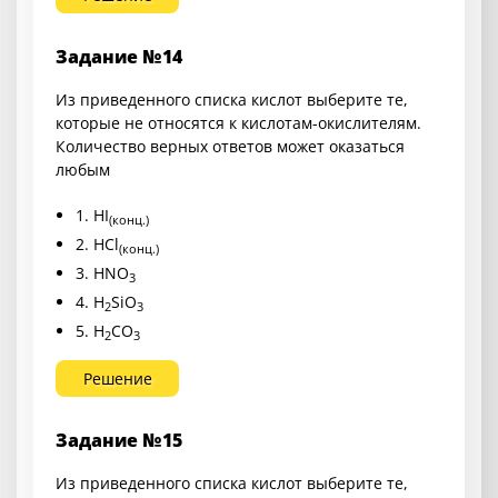
Задание №14
Из приведенного списка кислот выберите те,
которые не относятся к кислотам-окислителям.
Количество верных ответов может оказаться
любым
1. HI
(конц.)
2. HCl
(конц.)
3. HNO
3
4. H
SiO
2
3
5. H
CO
2
3
Решение
Задание №15
Из приведенного списка кислот выберите те,