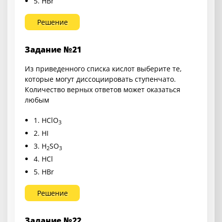
5. HBr
Решение
Задание №21
Из приведенного списка кислот выберите те,
которые могут диссоциировать ступенчато.
Количество верных ответов может оказаться
любым
1. HClO
3
2. HI
3. H
SO
2
3
4. HCl
5. HBr
Решение
Задание №22