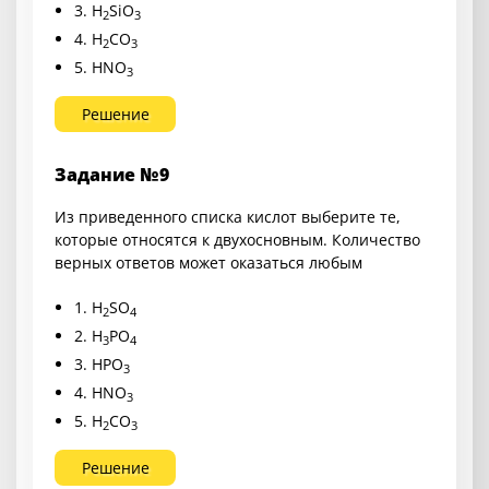
3. H
SiO
2
3
4. H
CO
2
3
5. HNO
3
Решение
Задание №9
Из приведенного списка кислот выберите те,
которые относятся к двухосновным. Количество
верных ответов может оказаться любым
1. H
SO
2
4
2. H
PO
3
4
3. HPO
3
4. HNO
3
5. H
CO
2
3
Решение