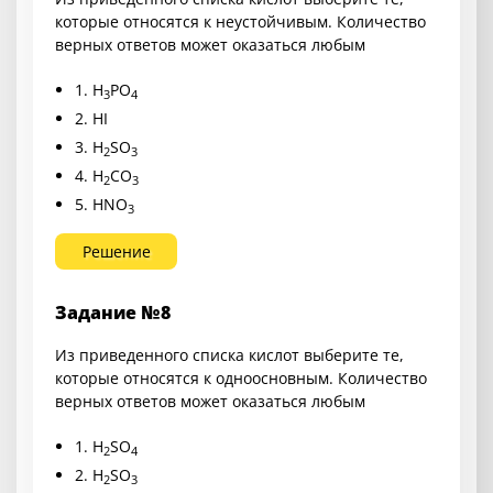
которые относятся к неустойчивым. Количество
верных ответов может оказаться любым
1. H
PO
3
4
2. HI
3. H
SO
2
3
4. H
CO
2
3
5. HNO
3
Решение
Задание №8
Из приведенного списка кислот выберите те,
которые относятся к одноосновным. Количество
верных ответов может оказаться любым
1. H
SO
2
4
2. H
SO
2
3