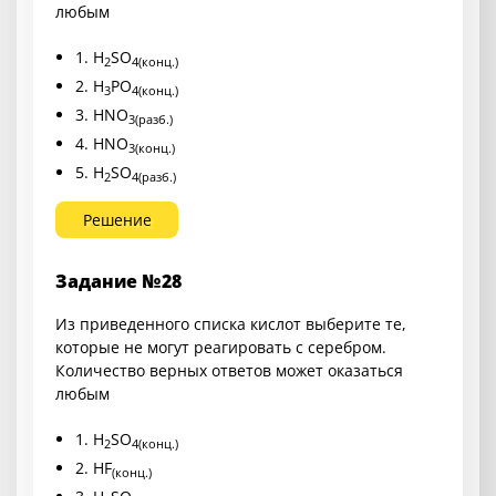
любым
1. H
SO
2
4(конц.)
2. H
PO
3
4(конц.)
3. HNO
3(разб.)
4. HNO
3(конц.)
5. H
SO
2
4(разб.)
Решение
Задание №28
Из приведенного списка кислот выберите те,
которые не могут реагировать с серебром.
Количество верных ответов может оказаться
любым
1. H
SO
2
4(конц.)
2. HF
(конц.)