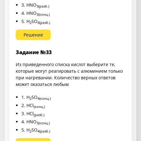
3. HNO
3(разб.)
4. HNO
3(конц.)
5. H
SO
2
4(разб.)
Решение
Задание №33
Из приведенного списка кислот выберите те,
которые могут реагировать с алюминием только
при нагревании. Количество верных ответов
может оказаться любым
1. H
SO
2
4(конц.)
2. HCl
(конц.)
3. HCl
(разб.)
4. HNO
3(конц.)
5. H
SO
2
4(разб.)