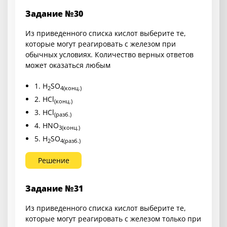
Задание №30
Из приведенного списка кислот выберите те,
которые могут реагировать с железом при
обычных условиях. Количество верных ответов
может оказаться любым
1. H
SO
2
4(конц.)
2. HCl
(конц.)
3. HCl
(разб.)
4. HNO
3(конц.)
5. H
SO
2
4(разб.)
Решение
Задание №31
Из приведенного списка кислот выберите те,
которые могут реагировать с железом только при