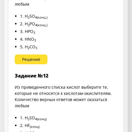
любым
1. H
SO
2
4(конц.)
2. H
PO
3
4(конц.)
3. HPO
3
4. HNO
3
5. H
CO
2
3
Решение
Задание №12
Из приведенного списка кислот выберите те,
которые не относятся к кислотам-окислителям.
Количество верных ответов может оказаться
любым
1. H
SO
2
4(конц)
2. HF
(конц)