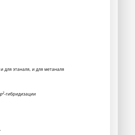
и для этаналя, и для метаналя
2
p
-гибридизации
т