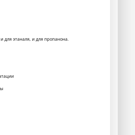
и для этаналя, и для пропанона.
ратации
ты