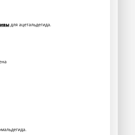
ливы
для ацетальдегида.
ена
рмальдегида.