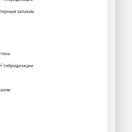
актерным запахом
тона.
2
p
-гибридизации
пахом