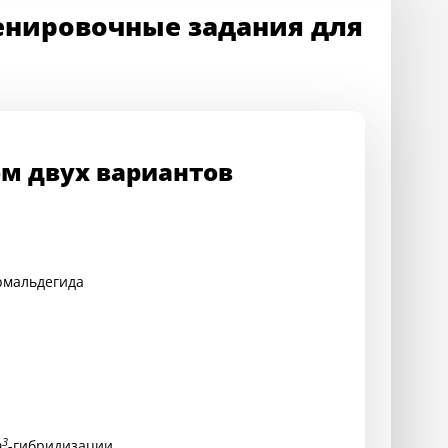
енировочные задания для
ом двух вариантов
рмальдегида
3
p
-гибридизации