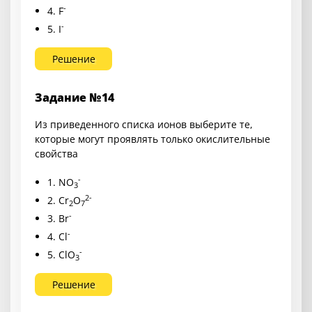
-
4. F
-
5. I
Решение
Задание №14
Из приведенного списка ионов выберите те,
которые могут проявлять только окислительные
свойства
-
1. NO
3
2-
2. Cr
O
2
7
-
3. Br
-
4. Cl
-
5. ClO
3
Решение