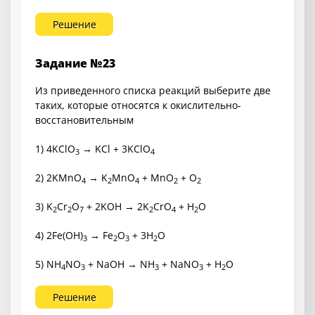
Решение
Задание №23
Из приведенного списка реакций выберите две
таких, которые относятся к окислительно-
восстановительным
1) 4KClO
→ KCl + 3KClO
3
4
2) 2KMnO
→ K
MnO
+ MnO
+ O
4
2
4
2
2
3) K
Cr
O
+ 2KOH → 2K
CrO
+ H
O
2
2
7
2
4
2
4) 2Fe(OH)
→ Fe
O
+ 3H
O
3
2
3
2
5) NH
NO
+ NaOH → NH
+ NaNO
+ H
O
4
3
3
3
2
Решение