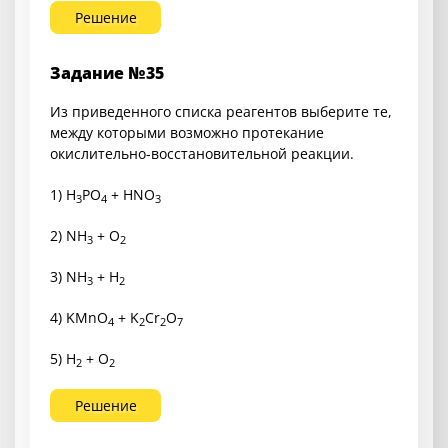
Решение
Задание №35
Из приведенного списка реагентов выберите те,
между которыми возможно протекание
окислительно-восстановительной реакции.
1) H
PO
+ HNO
3
4
3
2) NH
+ O
3
2
3) NH
+ H
3
2
4) KMnO
+ K
Cr
O
4
2
2
7
5) H
+ O
2
2
Решение