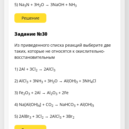
5) Na
N + 3H
O → 3NaOH + NH
3
2
3
Решение
Задание №30
Из приведенного списка реакций выберите две
таких, которые не относятся к окислительно-
восстановительным
1) 2Al + 3Cl
→ 2AlCl
2
3
2) AlCl
+ 3NH
+ 3H
O → Al(OH)
+ 3NH
Cl
3
3
2
3
4
3) Fe
O
+ 2Al → Al
O
+ 2Fe
2
3
2
3
4) Na[Al(OH)
] + CO
→ NaHCO
+ Al(OH)
4
2
3
3
5) 2AlBr
+ 3Cl
→ 2AlCl
+ 3Br
3
2
3
2