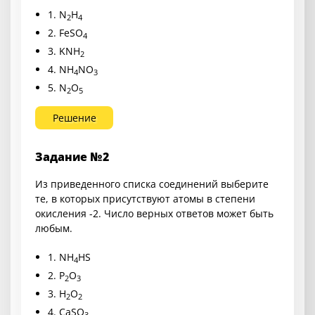
1. N
H
2
4
2. FeSO
4
3. KNH
2
4. NH
NO
4
3
5. N
O
2
5
Решение
Задание №2
Из приведенного списка соединений выберите
те, в которых присутствуют атомы в степени
окисления -2. Число верных ответов может быть
любым.
1. NH
HS
4
2. P
O
2
3
3. H
O
2
2
4. CaSO
3