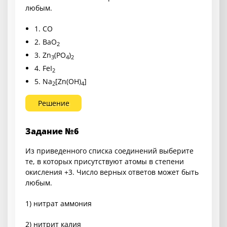
любым.
1. CO
2. BaO
2
3. Zn
(PO
)
3
4
2
4. FeI
2
5. Na
[Zn(OH)
]
2
4
Решение
Задание №6
Из приведенного списка соединений выберите
те, в которых присутствуют атомы в степени
окисления +3. Число верных ответов может быть
любым.
1) нитрат аммония
2) нитрит калия