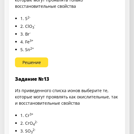
восстановительные свойства
2-
1. S
-
2. ClO
3
-
3. Br
3+
4. Fe
2+
5. Sn
Решение
Задание №13
Из приведенного списка ионов выберите те,
которые могут проявлять как окислительные, так
и восстановительные свойства
3+
1. Cr
2-
2. CrO
4
2-
3. SO
3