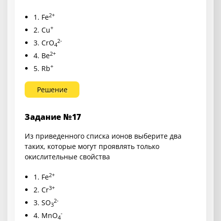
2+
1. Fe
+
2. Cu
2-
3. CrO
4
2+
4. Be
+
5. Rb
Решение
Задание №17
Из приведенного списка ионов выберите два
таких, которые могут проявлять только
окислительные свойства
2+
1. Fe
3+
2. Cr
2-
3. SO
3
-
4. MnO
4