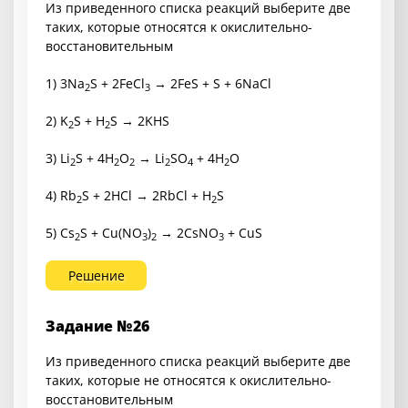
Из приведенного списка реакций выберите две
таких, которые относятся к окислительно-
восстановительным
1) 3Na
S + 2FeCl
→ 2FeS + S + 6NaCl
2
3
2) K
S + H
S → 2KHS
2
2
3) Li
S + 4H
O
→ Li
SO
+ 4H
O
2
2
2
2
4
2
4) Rb
S + 2HCl → 2RbCl + H
S
2
2
5) Cs
S + Cu(NO
)
→ 2CsNO
+ CuS
2
3
2
3
Решение
Задание №26
Из приведенного списка реакций выберите две
таких, которые не относятся к окислительно-
восстановительным