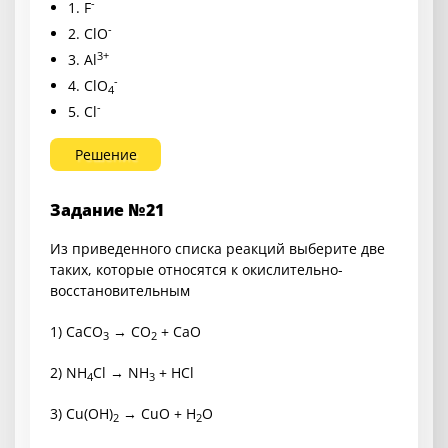
-
1. F
-
2. ClO
3+
3. Al
-
4. ClO
4
-
5. Cl
Решение
Задание №21
Из приведенного списка реакций выберите две
таких, которые относятся к окислительно-
восстановительным
1) CaCO
→ CO
+ CaO
3
2
2) NH
Cl → NH
+ HCl
4
3
3) Cu(OH)
→ CuO + H
O
2
2