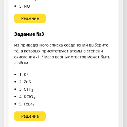
5. NO
Решение
Задание №3
Из приведенного списка соединений выберите
те, в которых присутствуют атомы в степени
окисления -1. Число верных ответов может быть
любым.
1. KF
2. ZnS
3. CaH
2
4. KClO
3
5. FeBr
3
Решение