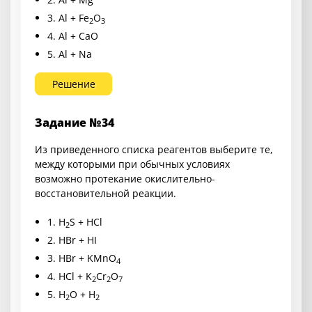
3. Al + Fe
O
2
3
4. Al + CaO
5. Al + Na
Решение
Задание №34
Из приведенного списка реагентов выберите те,
между которыми при обычных условиях
возможно протекание окислительно-
восстановительной реакции.
1. H
S + HCl
2
2. HBr + HI
3. HBr + KMnO
4
4. HCl + K
Cr
O
2
2
7
5. H
O + H
2
2