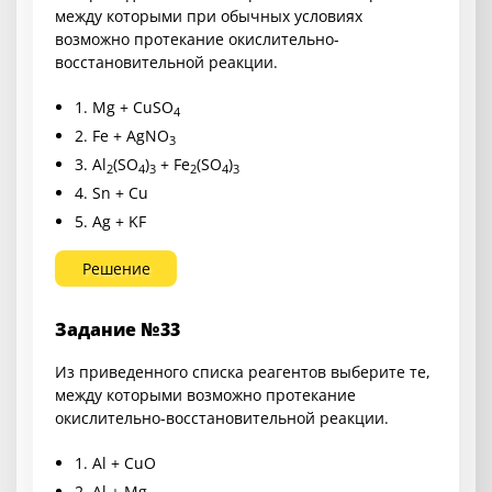
между которыми при обычных условиях
возможно протекание окислительно-
восстановительной реакции.
1. Mg + CuSO
4
2. Fe + AgNO
3
3. Al
(SO
)
+ Fe
(SO
)
2
4
3
2
4
3
4. Sn + Cu
5. Ag + KF
Решение
Задание №33
Из приведенного списка реагентов выберите те,
между которыми возможно протекание
окислительно-восстановительной реакции.
1. Al + CuO
2. Al + Mg