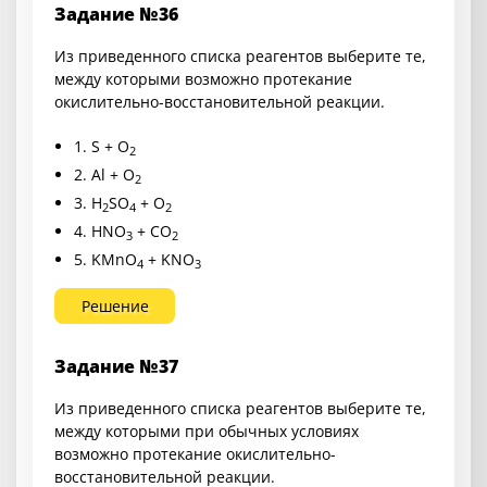
Задание №36
Из приведенного списка реагентов выберите те,
между которыми возможно протекание
окислительно-восстановительной реакции.
1. S + O
2
2. Al + O
2
3. H
SO
+ O
2
4
2
4. HNO
+ CO
3
2
5. KMnO
+ KNO
4
3
Решение
Задание №37
Из приведенного списка реагентов выберите те,
между которыми при обычных условиях
возможно протекание окислительно-
восстановительной реакции.