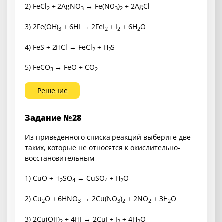
2) FeCl
+ 2AgNO
→ Fe(NO
)
+ 2AgCl
2
3
3
2
3) 2Fe(OH)
+ 6HI → 2FeI
+ I
+ 6H
O
3
2
2
2
4) FeS + 2HCl → FeCl
+ H
S
2
2
5) FeCO
→ FeO + CO
3
2
Решение
Задание №28
Из приведенного списка реакций выберите две
таких, которые не относятся к окислительно-
восстановительным
1) CuO + H
SO
→ CuSO
+ H
O
2
4
4
2
2) Cu
O + 6HNO
→ 2Cu(NO
)
+ 2NO
+ 3H
O
2
3
3
2
2
2
3) 2Cu(OH)
+ 4HI → 2CuI + I
+ 4H
O
2
2
2