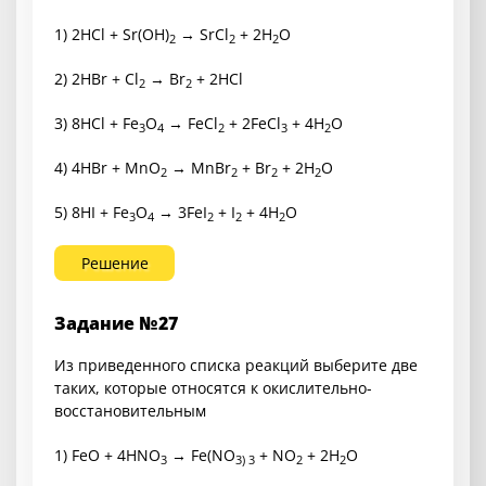
1) 2HCl + Sr(OH)
→ SrCl
+ 2H
O
2
2
2
2) 2HBr + Cl
→ Br
+ 2HCl
2
2
3) 8HCl + Fe
O
→ FeCl
+ 2FeCl
+ 4H
O
3
4
2
3
2
4) 4HBr + MnO
→ MnBr
+ Br
+ 2H
O
2
2
2
2
5) 8HI + Fe
O
→ 3FeI
+ I
+ 4H
O
3
4
2
2
2
Решение
Задание №27
Из приведенного списка реакций выберите две
таких, которые относятся к окислительно-
восстановительным
1) FeO + 4HNO
→ Fe(NO
+ NO
+ 2H
O
3
3) 3
2
2