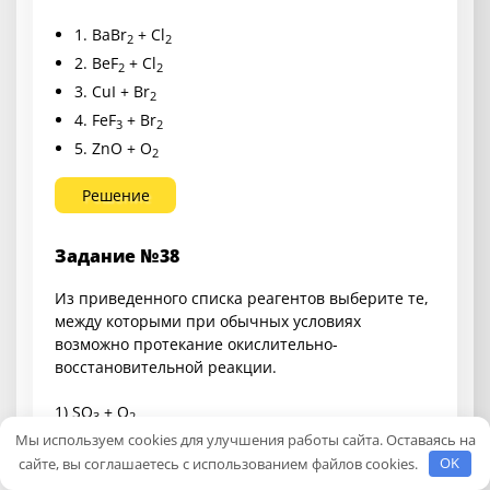
1. BaBr
+ Cl
2
2
2. BeF
+ Cl
2
2
3. CuI + Br
2
4. FeF
+ Br
3
2
5. ZnO + O
2
Решение
Задание №38
Из приведенного списка реагентов выберите те,
между которыми при обычных условиях
возможно протекание окислительно-
восстановительной реакции.
1) SO
+ O
3
2
Мы используем cookies для улучшения работы сайта. Оставаясь на
2) P
O
+ O
сайте, вы соглашаетесь с использованием файлов cookies.
OK
2
3
2