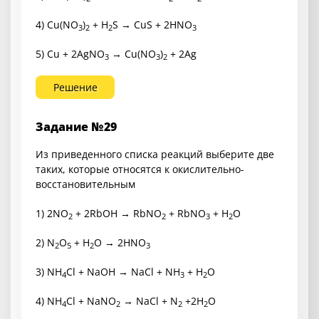
4) Cu(NO
)
+ H
S → CuS + 2HNO
3
2
2
3
5) Cu + 2AgNO
→ Cu(NO
)
+ 2Ag
3
3
2
Решение
Задание №29
Из приведенного списка реакций выберите две
таких, которые относятся к окислительно-
восстановительным
1) 2NO
+ 2RbOH → RbNO
+ RbNO
+ H
O
2
2
3
2
2) N
O
+ H
O → 2HNO
2
5
2
3
3) NH
Cl + NaOH → NaCl + NH
+ H
O
4
3
2
4) NH
Cl + NaNO
→ NaCl + N
+2H
O
4
2
2
2