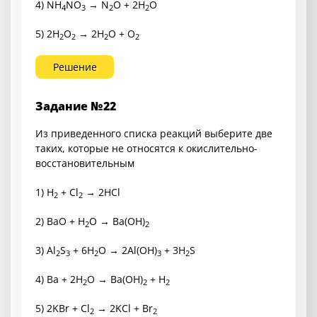
4) NH
NO
→ N
O + 2H
O
4
3
2
2
5) 2H
O
→ 2H
O + O
2
2
2
2
Решение
Задание №22
Из приведенного списка реакций выберите две
таких, которые не относятся к окислительно-
восстановительным
1) H
+ Cl
→ 2HCl
2
2
2) BaO + H
O → Ba(OH)
2
2
3) Al
S
+ 6H
O → 2Al(OH)
+ 3H
S
2
3
2
3
2
4) Ba + 2H
O → Ba(OH)
+ H
2
2
2
5) 2KBr + Cl
→ 2KCl + Br
2
2