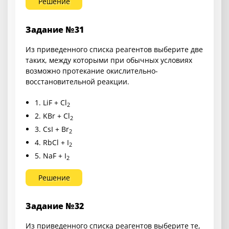
Решение
Задание №31
Из приведенного списка реагентов выберите две
таких, между которыми при обычных условиях
возможно протекание окислительно-
восстановительной реакции.
1. LiF + Cl
2
2. KBr + Cl
2
3. CsI + Br
2
4. RbCl + I
2
5. NaF + I
2
Решение
Задание №32
Из приведенного списка реагентов выберите те,