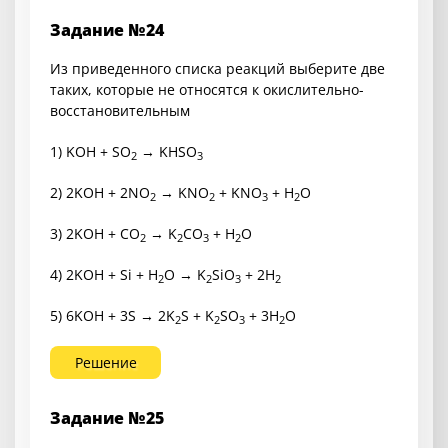
Задание №24
Из приведенного списка реакций выберите две
таких, которые не относятся к окислительно-
восстановительным
1) KOH + SO
→ KHSO
2
3
2) 2KOH + 2NO
→ KNO
+ KNO
+ H
O
2
2
3
2
3) 2KOH + CO
→ K
CO
+ H
O
2
2
3
2
4) 2KOH + Si + H
O → K
SiO
+ 2H
2
2
3
2
5) 6KOH + 3S → 2K
S + K
SO
+ 3H
O
2
2
3
2
Решение
Задание №25