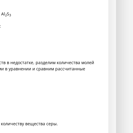
 Al
S
2
3
:
ств в недостатке, разделим количества молей
ми в уравнении и сравним рассчитанные
о количеству вещества серы.