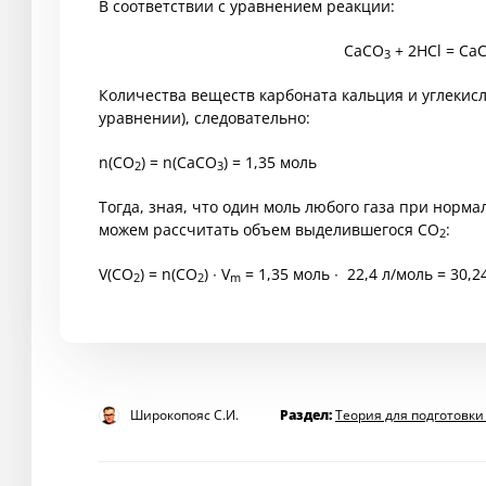
В соответствии с уравнением реакции:
CaCO
+ 2HCl = CaC
3
Количества веществ карбоната кальция и углекис
уравнении), следовательно:
n(CO
) = n(CaCO
) = 1,35 моль
2
3
Тогда, зная, что один моль любого газа при норма
можем рассчитать объем выделившегося CO
:
2
V(CO
) = n(CO
) ∙ V
= 1,35 моль ∙ 22,4 л/моль = 30,2
2
2
m
Широкопояс С.И.
Раздел:
Теория для подготовки 