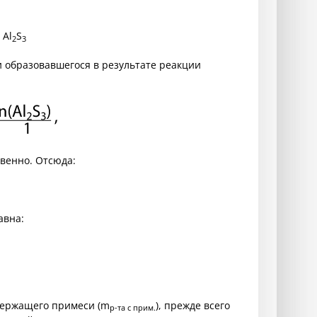
 Al
S
2
3
и образовавшегося в результате реакции
венно. Отсюда:
авна:
одержащего примеси (m
), прежде всего
р-та с прим.