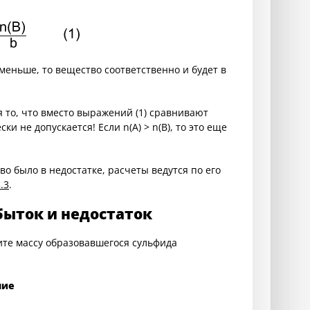
меньше, то вещество соответственно и будет в
то, что вместо выражений (1) сравнивают
и не допускается! Если n(A) > n(B), то это еще
тво было в недостатке, расчеты ведутся по его
3.3
.
быток и недостаток
ите массу образовавшегося сульфида
ние