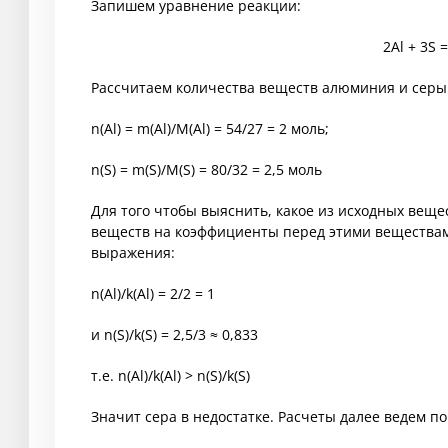
Запишем уравнение реакции:
2Al + 3S =
Рассчитаем количества веществ алюминия и серы
n(Al) = m(Al)/M(Al) = 54/27 = 2 моль;
n(S) = m(S)/M(S) = 80/32 = 2,5 моль
Для того чтобы выяснить, какое из исходных веще
веществ на коэффициенты перед этими вещества
выражения:
n(Al)/k(Al) = 2/2 = 1
и n(S)/k(S) = 2,5/3 ≈ 0,833
т.е. n(Al)/k(Al) > n(S)/k(S)
Значит сера в недостатке. Расчеты далее ведем п