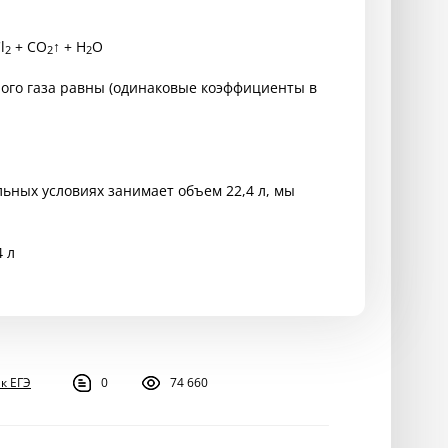
l
+ CO
↑ + H
O
2
2
2
лого газа равны (одинаковые коэффициенты в
льных условиях занимает объем 22,4 л, мы
4 л
к ЕГЭ
0
74 660