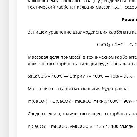
Какой объем углекислого газа (н.у.) выделится пр
технический карбонат кальция массой 150 г, сод
Решен
Запишем уравнение взаимодействия карбоната кал
CaCO
+ 2HCl = CaC
3
Массовая доля примесей в техническом карбонате
доля чистого карбоната кальция будет составлять:
ω(CaCO
) = 100% — ω(прим.) = 100% — 10% = 90%.
3
Масса чистого карбоната кальция будет равна:
m(CaCO
) = ω(CaCO
) ∙ m(CaCO
техн.)/100% = 90% ∙ 
3
3
3
Следовательно, количество вещества карбоната к
n(CaCO
) = m(CaCO
)/M(CaCO
) = 135 г / 100 г/моль 
3
3
3