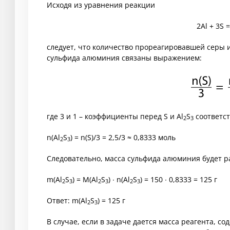
Исходя из уравнения реакции
2Al + 3S =
следует, что количество прореагировавшей серы 
сульфида алюминия связаны выражением:
где 3 и 1 – коэффициенты перед S и Al
S
соответст
2
3
n(Al
S
) = n(S)/3 = 2,5/3 ≈ 0,8333 моль
2
3
Следовательно, масса сульфида алюминия будет р
m(Al
S
) = M(Al
S
) ∙ n(Al
S
) = 150 ∙ 0,8333 = 125 г
2
3
2
3
2
3
Ответ: m(Al
S
) = 125 г
2
3
В случае, если в задаче дается масса реагента, с