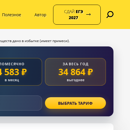
СДАЙ
ЕГЭ
Полезное
Автор
2027
веществ дано в избытке (имеет примеси).
ПОМЕСЯЧНО
ЗА ВЕСЬ ГОД
4 583 ₽
34 864 ₽
в месяц
выгоднее
ВЫБРАТЬ ТАРИФ