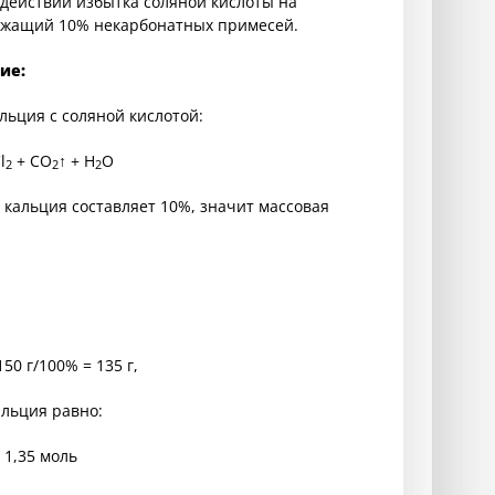
и действии избытка соляной кислоты на
ержащий 10% некарбонатных примесей.
ие:
ьция с соляной кислотой:
l
+ CO
↑ + H
O
2
2
2
 кальция составляет 10%, значит массовая
150 г/100% = 135 г,
альция равно:
= 1,35 моль