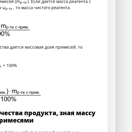
римесей (m
). Если дается масса реагента с
р-та
а ω
, то масса чистого реагента
р-та
ства дается массовая доля примесей, то
= 100%
.
чества продукта, зная массу
примесями