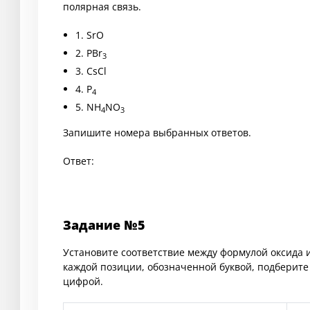
полярная связь.
1. SrO
2. PBr
3
3. CsCl
4. P
4
5. NH
NO
4
3
Запишите номера выбранных ответов.
Ответ:
Задание №5
Установите соответствие между формулой оксида и
каждой позиции, обозначенной буквой, подберит
цифрой.