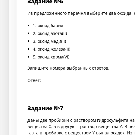
Задание №6
Из предложенного перечня выберите два оксида, 
1. оксид бария
2. оксид азота(II)
3. оксид меди(II)
4. оксид железа(II)
5. оксид хрома(VI)
Запишите номера выбранных ответов.
Ответ:
Задание №7
Даны две пробирки с раствором гидросульфита нат
вещества X, а в другую – раствор вещества Y. В р
газ, а в пробирке с веществом Y выпал осадок. И