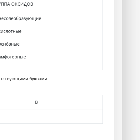
УППА ОКСИДОВ
 несолеобразующие
 кислотные
 оснóвные
 амфотерные
етствующими буквами.
В