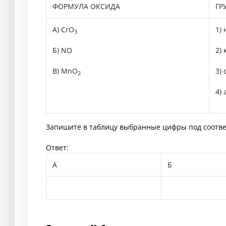
ФОРМУЛА ОКСИДА
ГР
А) CrO
1)
3
Б) NO
2)
В) MnO
3)
2
4)
Запишите в таблицу выбранные цифры под соотв
Ответ:
А
Б