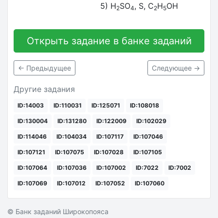
5) H
SO
, S, C
H
OH
2
4
2
5
Открыть задание в банке заданий
← Предыдущее
Следующее →
Другие задания
ID:14003
ID:110031
ID:125071
ID:108018
ID:130004
ID:131280
ID:122009
ID:102029
ID:114046
ID:104034
ID:107117
ID:107046
ID:107121
ID:107075
ID:107028
ID:107105
ID:107064
ID:107036
ID:107002
ID:7022
ID:7002
ID:107069
ID:107012
ID:107052
ID:107060
© Банк заданий Широкопояса