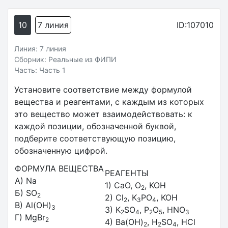
10
7 линия
ID:107010
Линия: 7 линия
Сборник: Реальные из ФИПИ
Часть: Часть 1
Установите соответствие между формулой
вещества и реагентами, с каждым из которых
это вещество может взаимодействовать: к
каждой позиции, обозначенной буквой,
подберите соответствующую позицию,
обозначенную цифрой.
ФОРМУЛА ВЕЩЕСТВА
РЕАГЕНТЫ
А) Na
1) CaO, O
, KOH
2
Б) SO
2
2) Cl
, K
PO
, KOH
2
3
4
В) Al(OH)
3
3) K
SO
, P
O
, HNO
2
4
2
5
3
Г) MgBr
2
4) Ba(OH)
, H
SO
, HCl
2
2
4