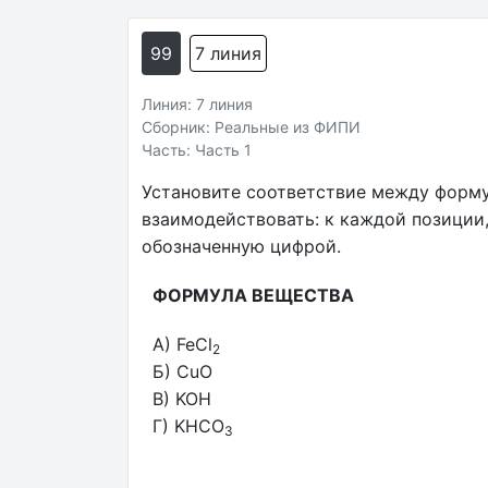
99
7 линия
Линия: 7 линия
Сборник: Реальные из ФИПИ
Часть: Часть 1
Установите соответствие между форму
взаимодействовать: к каждой позиции
обозначенную цифрой.
ФОРМУЛА ВЕЩЕСТВА
A) FeCl
2
Б) CuO
В) KOH
Г) KHCO
3