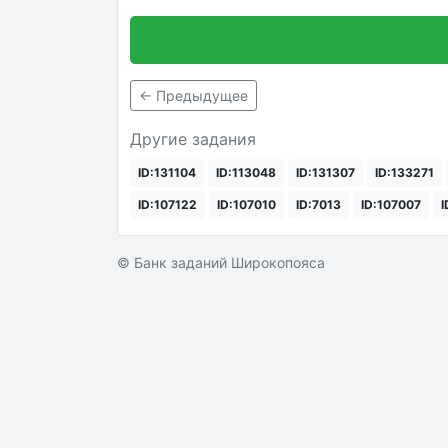
← Предыдущее
Другие задания
ID:131104
ID:113048
ID:131307
ID:133271
ID:107122
ID:107010
ID:7013
ID:107007
I
© Банк заданий Широкопояса