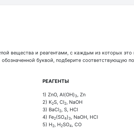
лой вещества и реагентами, с каждым из которых это
, обозначенной буквой, подберите соответствующую п
РЕАГЕНТЫ
1) ZnO, Al(OH)
, Zn
3
2) K
S, Cl
, NaOH
2
2
3) BaCl
, S, HCl
2
4) Fe
(SO
)
, NaOH, HCl
2
4
3
5) H
, H
SO
, CO
2
2
4