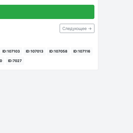
Следующее →
ID:107103
ID:107013
ID:107058
ID:107116
20
ID:7027