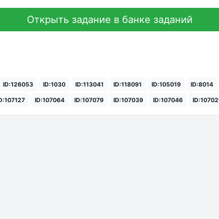
Открыть задание в банке заданий
ID:126053
ID:1030
ID:113041
ID:118091
ID:105019
ID:8014
D:107127
ID:107064
ID:107079
ID:107039
ID:107046
ID:1070