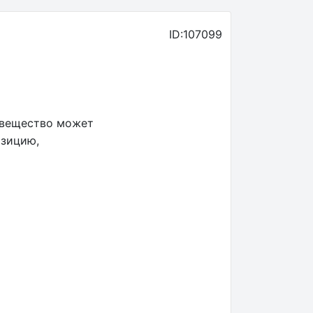
ID:107099
 вещество может
озицию,