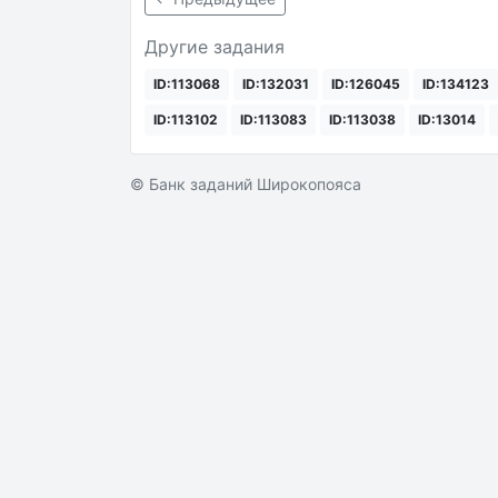
Другие задания
ID:113068
ID:132031
ID:126045
ID:134123
ID:113102
ID:113083
ID:113038
ID:13014
© Банк заданий Широкопояса