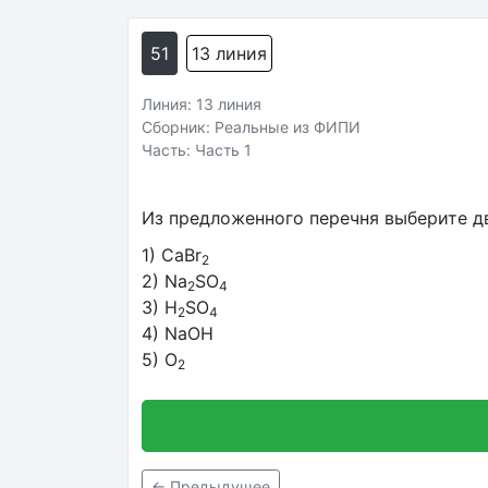
51
13 линия
Линия: 13 линия
Сборник: Реальные из ФИПИ
Часть: Часть 1
Из предложенного перечня выберите д
1) CaBr
2
2) Na
SO
2
4
3) H
SO
2
4
4) NaOH
5) O
2
← Предыдущее