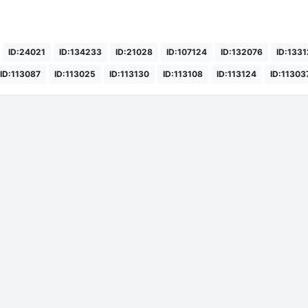
ID:24021
ID:134233
ID:21028
ID:107124
ID:132076
ID:1331
ID:113087
ID:113025
ID:113130
ID:113108
ID:113124
ID:11303