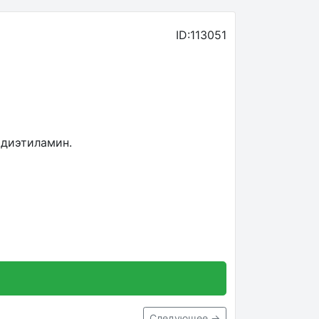
ID:113051
 диэтиламин.
Следующее →