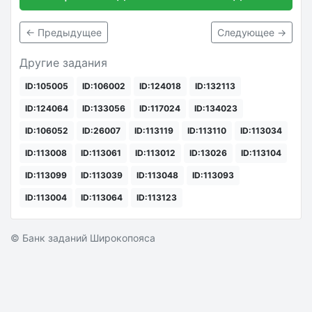
← Предыдущее
Следующее →
Другие задания
ID:105005
ID:106002
ID:124018
ID:132113
ID:124064
ID:133056
ID:117024
ID:134023
ID:106052
ID:26007
ID:113119
ID:113110
ID:113034
ID:113008
ID:113061
ID:113012
ID:13026
ID:113104
ID:113099
ID:113039
ID:113048
ID:113093
ID:113004
ID:113064
ID:113123
© Банк заданий Широкопояса