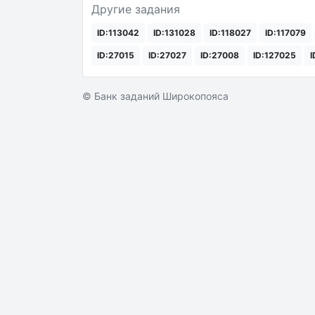
Другие задания
ID:113042
ID:131028
ID:118027
ID:117079
ID:27015
ID:27027
ID:27008
ID:127025
I
© Банк заданий Широкопояса