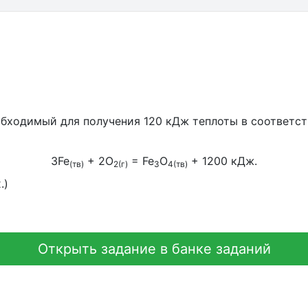
необходимый для получения 120 кДж теплоты в соответ
3Fe
+ 2O
= Fe
O
+ 1200 кДж.
(тв)
2(г)
3
4(тв)
.)
Открыть задание в банке заданий