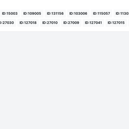
ID:15003
ID:109005
ID:131156
ID:103006
ID:115057
ID:113
D:27030
ID:127018
ID:27010
ID:27009
ID:127041
ID:127015