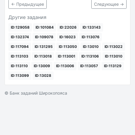
← Предыдущее
Следующее →
Другие задания
ID:129058
ID:101084
ID:22026
ID:133143
ID:132374
ID:109078
ID:16023
ID:113076
ID:117094
ID:131295
ID:113050
ID:13010
ID:113022
ID:113103
ID:113018
ID:113001
ID:113106
ID:113010
ID:113110
ID:13009
ID:113006
ID:113057
ID:113129
ID:113099
ID:13028
© Банк заданий Широкопояса