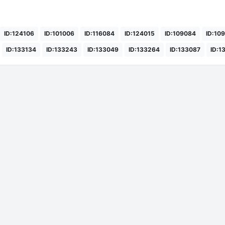
ID:124106
ID:101006
ID:116084
ID:124015
ID:109084
ID:10
ID:133134
ID:133243
ID:133049
ID:133264
ID:133087
ID:1