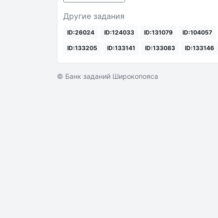
Другие задания
ID:26024
ID:124033
ID:131079
ID:104057
ID:133205
ID:133141
ID:133083
ID:133146
© Банк заданий Широкопояса