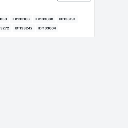
9030
ID:133103
ID:133080
ID:133191
33272
ID:133242
ID:133004