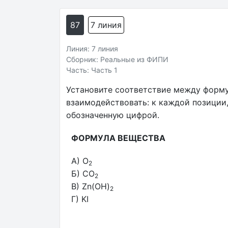
87
7 линия
Линия: 7 линия
Сборник: Реальные из ФИПИ
Часть: Часть 1
Установите соответствие между форму
взаимодействовать: к каждой позиции
обозначенную цифрой.
ФОРМУЛА ВЕЩЕСТВА
A) O
2
Б) CO
2
В) Zn(OH)
2
Г) KI