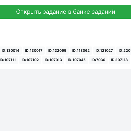
Открыть задание в банке заданий
ID:130014
ID:130017
ID:132065
ID:118062
ID:121027
ID:220
ID:107111
ID:107102
ID:107013
ID:107045
ID:7030
ID:107118