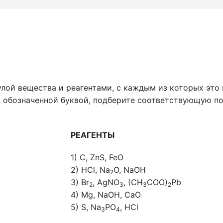
лой вещества и реагентами, с каждым из которых это
, обозначенной буквой, подберите соответствующую п
РЕАГЕНТЫ
1) C, ZnS, FeO
2) HCl, Na
O, NaOH
2
3) Br
, AgNO
, (CH
COO)
Pb
2
3
3
2
4) Mg, NaOH, CaO
5) S, Na
PO
, HCl
3
4