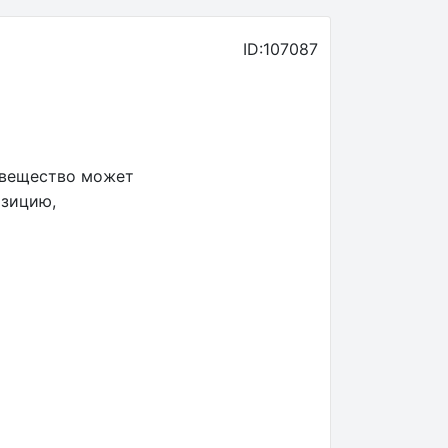
ID:107087
 вещество может
озицию,