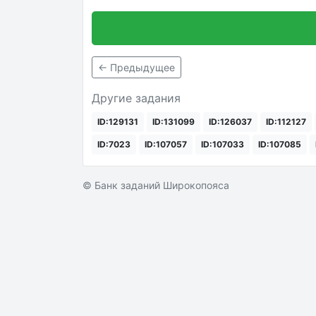
← Предыдущее
Другие задания
ID:129131
ID:131099
ID:126037
ID:112127
ID:7023
ID:107057
ID:107033
ID:107085
© Банк заданий Широкопояса