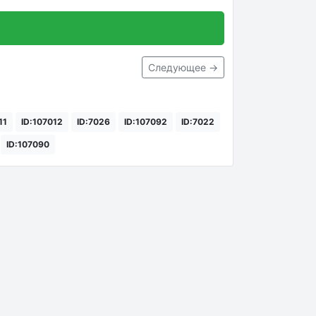
Следующее →
11
ID:107012
ID:7026
ID:107092
ID:7022
ID:107090