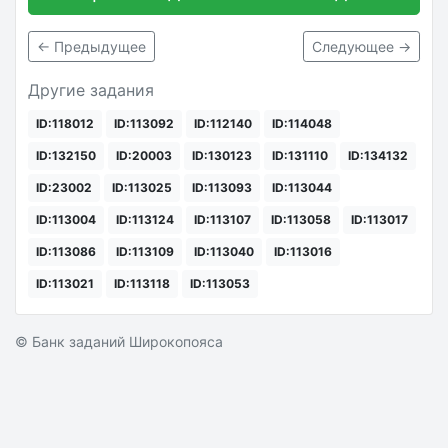
← Предыдущее
Следующее →
Другие задания
ID:118012
ID:113092
ID:112140
ID:114048
ID:132150
ID:20003
ID:130123
ID:131110
ID:134132
ID:23002
ID:113025
ID:113093
ID:113044
ID:113004
ID:113124
ID:113107
ID:113058
ID:113017
ID:113086
ID:113109
ID:113040
ID:113016
ID:113021
ID:113118
ID:113053
© Банк заданий Широкопояса