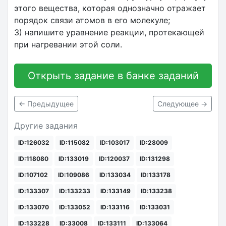
этого вещества, которая однозначно отражает
порядок связи атомов в его молекуле;
3) напишите уравнение реакции, протекающей
при нагревании этой соли.
Открыть задание в банке заданий
← Предыдущее
Следующее →
Другие задания
ID:126032
ID:115082
ID:103017
ID:28009
ID:118080
ID:133019
ID:120037
ID:131298
ID:107102
ID:109086
ID:133034
ID:133178
ID:133307
ID:133233
ID:133149
ID:133238
ID:133070
ID:133052
ID:133116
ID:133031
ID:133228
ID:33008
ID:133111
ID:133064