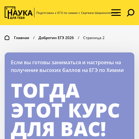
Подготовка к ЕГЭ по химии с Сергеем Широкопоясом
Главная
/
Добротин ЕГЭ 2026
/
Страница 2
Если вы готовы
заниматься и настроены
на
получение высоких
баллов на ЕГЭ по Химии