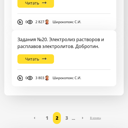
Читать
0
2 827
Широкопояс С.И.
Задания №20. Электролиз растворов и
расплавов электролитов. Добротин.
Читать
0
3 803
Широкопояс С.И.
1
2
3
...
В конец