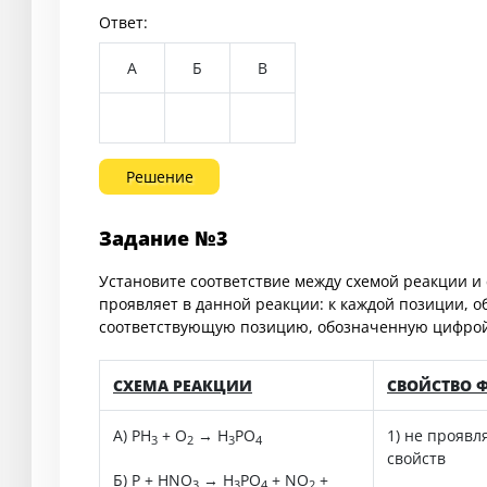
Ответ:
А
Б
В
Решение
Задание №3
Установите соответствие между схемой реакции и 
проявляет в данной реакции: к каждой позиции, о
соответствующую позицию, обозначенную цифрой
СХЕМА РЕАКЦИИ
СВОЙСТВО 
А) PH
+ O
→ H
PO
1) не проявл
3
2
3
4
свойств
Б) P + HNO
→ H
PO
+ NO
+
3
3
4
2