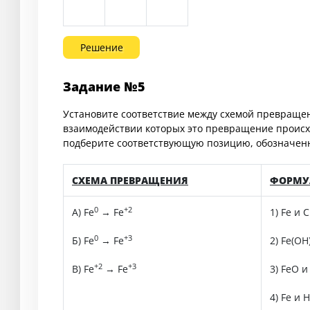
Решение
Задание №5
Установите соответствие между схемой превраще
взаимодействии которых это превращение происхо
подберите соответствующую позицию, обозначен
СХЕМА ПРЕВРАЩЕНИЯ
ФОРМУ
0
+2
А) Fe
→ Fe
1) Fe и C
0
+3
Б) Fe
→ Fe
2) Fe(OH
+2
+3
В) Fe
→ Fe
3) FeO и
4) Fe и H