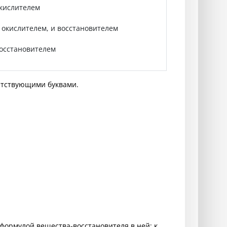
окислителем
и окислителем, и восстановителем
восстановителем
етствующими буквами.
формулой вещества‑восстановителя в ней: к