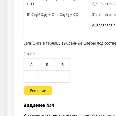
H
O
2) является 
2
В) Ca
(PO
)
+ C → Ca
P
+ CO
3) является 
3
4
2
3
2
4) является 
Запишите в таблицу выбранные цифры под соотв
Ответ:
А
Б
В
Решение
Задание №4
Установите соответствие между схемой реакции и 