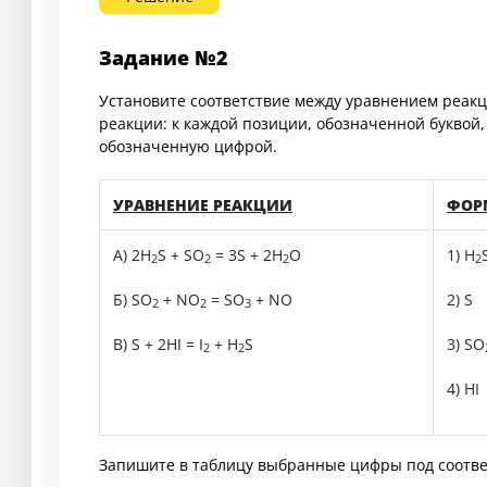
Задание №2
Установите соответствие между уравнением реакц
реакции: к каждой позиции, обозначенной буквой
обозначенную цифрой.
УРАВНЕНИЕ РЕАКЦИИ
ФОР
А) 2H
S + SO
= 3S + 2H
O
1) H
2
2
2
2
Б) SO
+ NO
= SO
+ NO
2) S
2
2
3
В) S + 2HI = I
+ H
S
3) SO
2
2
4) HI
Запишите в таблицу выбранные цифры под соотв