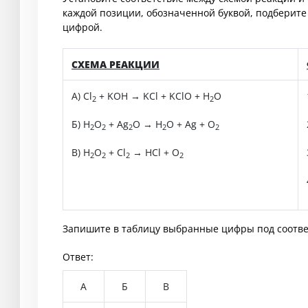
каждой позиции, обозначенной буквой, подберит
цифрой.
СХЕМА РЕАКЦИИ
А) Cl
+ KOH → KCl + KClO + H
O
2
2
Б) H
O
+ Ag
O → H
O + Ag + O
2
2
2
2
2
В) H
O
+ Cl
→ HCl + O
2
2
2
2
Запишите в таблицу выбранные цифры под соотв
Ответ:
А
Б
В