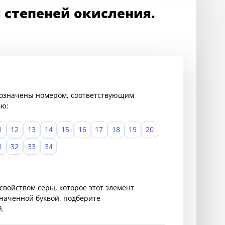
 степеней окисления.
обозначены номером, соответствующим
ью:
1
12
13
14
15
16
17
18
19
20
1
32
33
34
свойством серы, которое этот элемент
значенной буквой, подберите
.