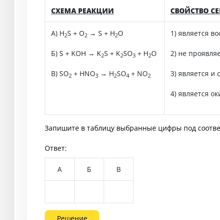
СХЕМА РЕАКЦИИ
СВОЙСТВО С
А) H
S + O
→ S + H
O
1) является в
2
2
2
Б) S + KOH → K
S + K
SO
+ H
O
2) не проявля
2
2
3
2
В) SO
+ HNO
→ H
SO
+ NO
3) является и
2
3
2
4
2
4) является о
Запишите в таблицу выбранные цифры под соотв
Ответ:
А
Б
В
Решение