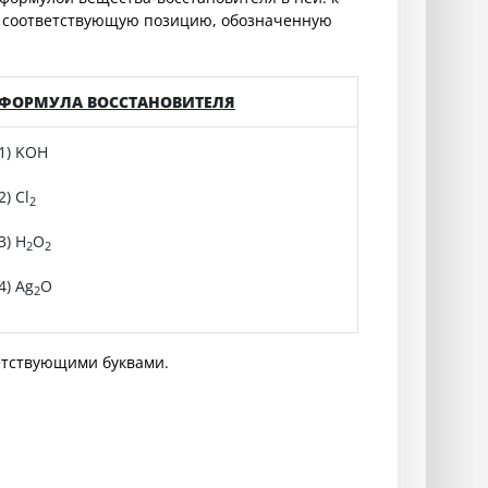
е соответствующую позицию, обозначенную
ФОРМУЛА ВОССТАНОВИТЕЛЯ
1) KOH
2) Cl
2
3) H
O
2
2
4) Ag
O
2
етствующими буквами.