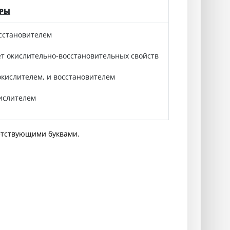
ЕРЫ
осстановителем
ет окислительно‑восстановительных свойств
 окислителем, и восстановителем
кислителем
етствующими буквами.