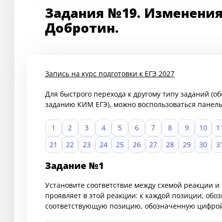
Задания №19. Изменения
Добротин.
Запись на курс подготовки к ЕГЭ 2027
Для быстрого перехода к другому типу заданий (
заданию КИМ ЕГЭ), можно воспользоваться панел
1
2
3
4
5
6
7
8
9
10
1
21
22
23
24
25
26
27
28
29
30
3
Задание №1
Установите соответствие между схемой реакции и 
проявляет в этой реакции: к каждой позиции, обо
соответствующую позицию, обозначенную цифрой