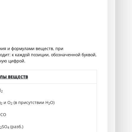
ния и формулами веществ, при
дит: к каждой позиции, обозначенной буквой,
ную цифрой.
ЛЫ ВЕЩЕСТВ
l
2
)
и O
(в присутствии H
O)
2
2
2
 CO
SO
(разб.)
2
4