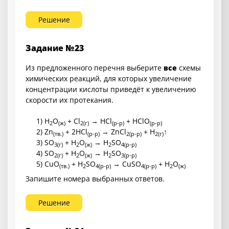
Решение
Задание №23
Из предложенного перечня выберите
все
схемы
химических реакций, для которых увеличение
концентрации кислоты приведёт к увеличению
скорости их протекания.
1) H
O
+ Cl
→ HCl
+ HClO
2
(ж)
2
(г)
(р-р)
(р-р)
2) Zn
+ 2HCl
→ ZnCl
+ H
↑
(тв.)
(р-р)
2
(р-р)
2
(г)
3) SO
+ H
O
→ H
SO
3
(г)
2
(ж)
2
4
(р-р)
4) SO
+ H
O
→ H
SO
2
(г)
2
(ж)
2
3
(р-р)
5) CuO
+ H
SO
→ CuSO
+ H
O
(тв.)
2
4
(р-р)
4
(р-р)
2
(ж)
Запишите номера выбранных ответов.
Решение