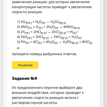
химические реакции, для которых увеличение
концентрации кислоты приводит к увеличению
скорости реакции.
1) SO
+ H
O
→ H
SO
3
(тв.)
2
(ж)
2
4
(р-р)
2) 4NO
+ O
+ 2H
O
→ 4HNO
2
(г)
2
(г)
2
(ж)
3
(р-р)
3) Zn
+ 2HCl
→ ZnCl
+ H
↑
(тв.)
(р-р)
2
(р-р)
2
(г)
4) FeO
+ 2HCl
→ FeCl
+ H
O
(тв.)
(р-р)
2
(р-р)
2
(ж)
5) PH
+ 4Cl
+ 4H
O
→ H
PO
+ 8HCl
3
(г)
2
(г)
2
(ж)
3
4
(р-р)
(р-
р)
Запишите номера выбранных ответов.
Решение
Задание №9
Из предложенного перечня выберите два
внешних воздействия, которые приводят к
увеличению скорости реакции железа с
раствором серной кислоты.