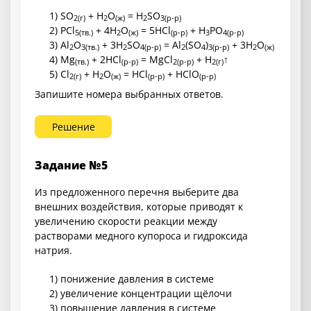
1) SO
+ H
O
= H
SO
2
(г)
2
(ж)
2
3
(р-р)
2) PCl
+ 4H
O
= 5HCl
+ H
PO
5
(тв.)
2
(ж)
(р-р)
3
4
(р-р)
3) Al
O
+ 3H
SO
= Al
(SO
)
+ 3H
O
2
3
(тв.)
2
4
(р-р)
2
4
3
(р-р)
2
(ж)
4) Mg
+ 2HCl
= MgCl
+ H
↑
(тв.)
(р-р)
2
(р-р)
2
(г)
5) Cl
+ H
O
= HCl
+ HClO
2
(г)
2
(ж)
(р-р)
(р-р)
Запишите номера выбранных ответов.
Решение
Задание №5
Из предложенного перечня выберите два
внешних воздействия, которые приводят к
увеличению скорости реакции между
растворами медного купороса и гидроксида
натрия.
1) понижение давления в системе
2) увеличение концентрации щёлочи
3) повышение давления в системе