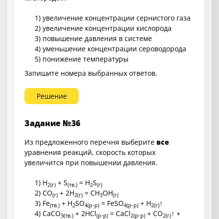
1) увеличение концентрации сернистого газа
2) увеличение концентрации кислорода
3) повышение давления в системе
4) уменьшение концентрации сероводорода
5) понижение температуры
Запишите номера выбранных ответов.
Решение
Задание №36
Из предложенного перечня выберите
все
уравнения реакций, скорость которых
увеличится при повышении давления.
1) H
+ S
= H
S
2
(г)
(тв.)
2
(г)
2) CO
+ 2H
= CH
OH
(г)
2
(г)
3
(г)
3) Fe
+ H
SO
= FeSO
+ H
↑
(тв.)
2
4
(р-р)
4
(р-р)
2
(г)
4) CaCO
+ 2HCl
= CaCl
+ CO
↑ +
3
(тв.)
(р-р)
2
(р-р)
2
(г)