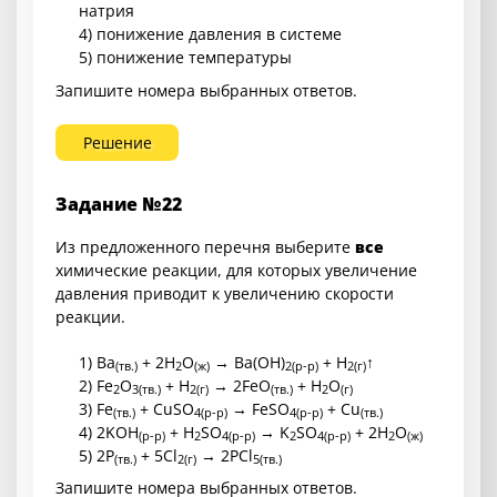
натрия
4) понижение давления в системе
5) понижение температуры
Запишите номера выбранных ответов.
Решение
Задание №22
Из предложенного перечня выберите
все
химические реакции, для которых увеличение
давления приводит к увеличению скорости
реакции.
1) Ba
+ 2H
O
→ Ba(OH)
+ H
↑
(тв.)
2
(ж)
2
(р-р)
2
(г)
2) Fe
O
+ H
→ 2FeO
+ H
O
2
3
(тв.)
2
(г)
(тв.)
2
(г)
3) Fe
+ CuSO
→ FeSO
+ Cu
(тв.)
4
(р-р)
4
(р-р)
(тв.)
4) 2KOH
+ H
SO
→ K
SO
+ 2H
O
(р-р)
2
4
(р-р)
2
4
(р-р)
2
(ж)
5) 2P
+ 5Cl
→ 2PCl
(тв.)
2
(г)
5
(тв.)
Запишите номера выбранных ответов.