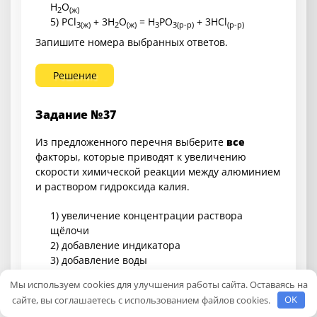
H
O
2
(ж)
5) PCl
+ 3H
O
= H
PO
+ 3HCl
3
(ж)
2
(ж)
3
3
(р-р)
(р-р)
Запишите номера выбранных ответов.
Решение
Задание №37
Из предложенного перечня выберите
все
факторы, которые приводят к увеличению
скорости химической реакции между алюминием
и раствором гидроксида калия.
1) увеличение концентрации раствора
щёлочи
2) добавление индикатора
3) добавление воды
4) измельчение алюминия
Мы используем cookies для улучшения работы сайта. Оставаясь на
5) понижение температуры
сайте, вы соглашаетесь с использованием файлов cookies.
OK
Запишите номера выбранных ответов.