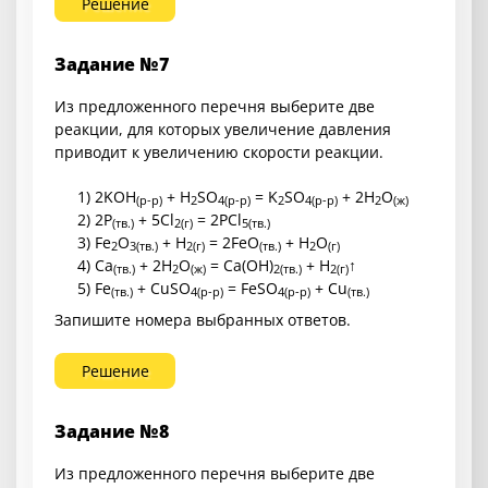
Решение
Задание №7
Из предложенного перечня выберите две
реакции, для которых увеличение давления
приводит к увеличению скорости реакции.
1) 2KOH
+ H
SO
= K
SO
+ 2H
O
(р-р)
2
4
(р-р)
2
4
(р-р)
2
(ж)
2) 2P
+ 5Cl
= 2PCl
(тв.)
2
(г)
5
(тв.)
3) Fe
O
+ H
= 2FeO
+ H
O
2
3
(тв.)
2
(г)
(тв.)
2
(г)
4) Ca
+ 2H
O
= Ca(OH)
+ H
↑
(тв.)
2
(ж)
2
(тв.)
2
(г)
5) Fe
+ CuSO
= FeSO
+ Cu
(тв.)
4
(р-р)
4
(р-р)
(тв.)
Запишите номера выбранных ответов.
Решение
Задание №8
Из предложенного перечня выберите две